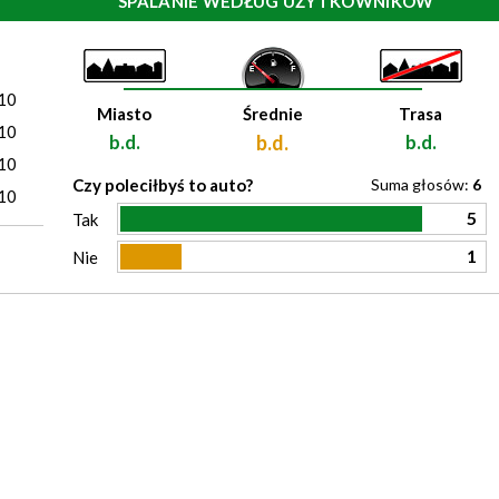
SPALANIE WEDŁUG UŻYTKOWNIKÓW
)
10
Miasto
Średnie
Trasa
10
b.d.
b.d.
b.d.
10
Czy poleciłbyś to auto?
Suma głosów:
6
10
5
Tak
1
Nie