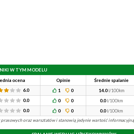
ILNIKI W TYM MODELU
rednia ocena
Opinie
Średnie spalanie
6.0
1
0
14.0
l/100km
0.0
0
0
0.0
l/100km
0.0
0
0
0.0
l/100km
ów prasowych oraz warsztatów i stanowią jedynie wartość informacyjną