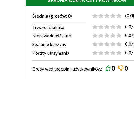
ŚREDNIA OCENA UŻYTKOWNIKÓW
(0.0
Średnia (głosów: 0)
0.0/
Trwałość silnika
0.0/
Niezawodność auta
0.0/
Spalanie benzyny
0.0/
Koszty utrzymania
0
0
Głosy według
opinii
użytkowników: