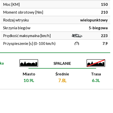
Moc [KM]
150
Moment obrotowy [Nm]
210
Rodzaj wtrysku
wielopunktowy
Skrzynia biegów
5-biegowa
Prędkość maksymalna [km/h]
223
Przyspieszenie [s] (0-100 km/h)
7.9
ka
SPALANIE
Miasto
Średnie
Trasa
10.9L
7.8L
6.3L