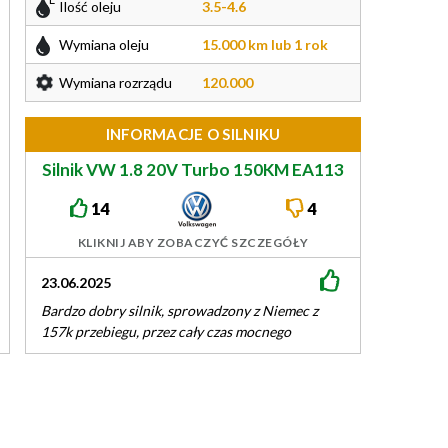
Ilość oleju
3.5-4.6
Wymiana oleju
15.000 km lub 1 rok
Wymiana rozrządu
120.000
INFORMACJE O SILNIKU
Silnik VW 1.8 20V Turbo 150KM EA113
14
4
KLIKNIJ ABY ZOBACZYĆ SZCZEGÓŁY
23.06.2025
06.12.2024
Bardzo dobry silnik, sprowadzony z Niemec z
Auto w moim posi
157k przebiegu, przez cały czas mocnego
Kupiłem zadbaną
użytkowania tylko czujnik cisnienia oleju
starszego Pana 
wymieniony. Od…