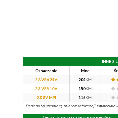
INNE S
Oznaczenie
Moc
Ś
2.8 VR6 24V
204
KM
2.3 VR5 10V
150
KM
2.0 8V MPI
115
KM
Dane na tej stronie są zbiorem informacji z materiał