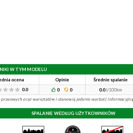
ILNIKI W TYM MODELU
ednia ocena
Opinie
Średnie spalanie
0.0
0
0
0.0
l/100km
ów prasowych oraz warsztatów i stanowią jedynie wartość informacyjną
SPALANIE WEDŁUG UŻYTKOWNIKÓW
)