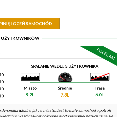
PINIĘ I OCEŃ SAMOCHÓD
IE UŻYTKOWNIKÓW
POLECAM
.
)
SPALANIE WEDŁUG UŻYTKOWNIKA
10
10
Miasto
Średnie
Trasa
10
9.2L
7.8L
6.0L
10
dynamika idealna jak na miasto. Jest to mały samochód a potrafi
awierzchni i każdy zakręt pokonuje w odpowiedniej pozycji czuje się,