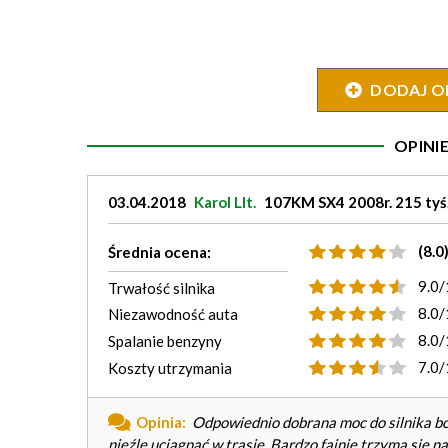
DODAJ O
OPIN
03.04.2018
Karol LIt.
107KM SX4 2008r. 215 tyś
(8.0
Średnia ocena:
9.0/
Trwałość silnika
8.0/
Niezawodność auta
8.0/
Spalanie benzyny
7.0/
Koszty utrzymania
Opinia:
Odpowiednio dobrana moc do silnika bo 
nieźle uciągnąć w trasie. Bardzo fajnie trzyma się n