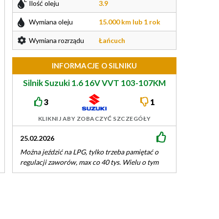
Ilość oleju
3.9
Wymiana oleju
15.000 km lub 1 rok
Wymiana rozrządu
Łańcuch
INFORMACJE O SILNIKU
Silnik Suzuki 1.6 16V VVT 103-107KM
M16A
3
1
KLIKNIJ ABY ZOBACZYĆ SZCZEGÓŁY
25.02.2026
11.01.2026
Można jeździć na LPG, tylko trzeba pamiętać o
Do tego silnika 
regulacji zaworów, max co 40 tys. Wielu o tym
instalacji LPG. S
nie wie i…
wręcz bezawaryjn