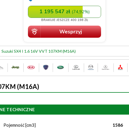
Suzuki SX4 I 1.6 16V VVT 107KM (M16A)
 107KM (M16A)
NE TECHNICZNE
Pojemność [cm3]
1586