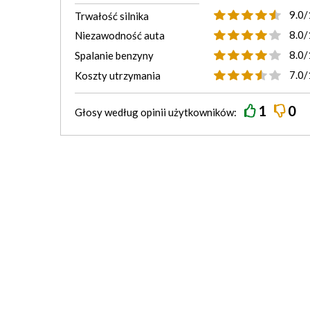
9.0/
Trwałość silnika
8.0/
Niezawodność auta
8.0/
Spalanie benzyny
7.0/
Koszty utrzymania
1
0
Głosy według
opinii
użytkowników: