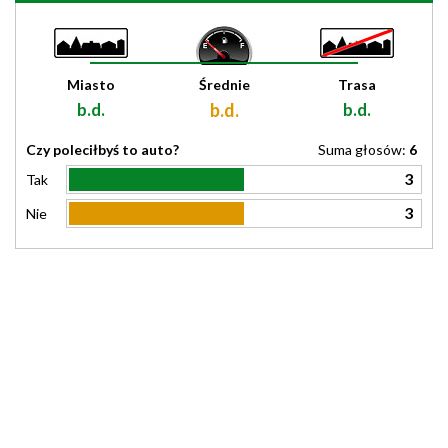
Miasto
Średnie
Trasa
b.d.
b.d.
b.d.
Czy poleciłbyś to auto?
Suma głosów:
6
3
Tak
3
Nie