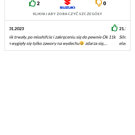
2
0
KLIKNIJ ABY ZOBACZYĆ SZCZEGÓŁY
21.12.2017
Silnik mocny dynamiczny z niezłym kopem,fajnie się zbiera jest
elastyczny i cichy.Dobry do miasta i na trasy nie męczy co…