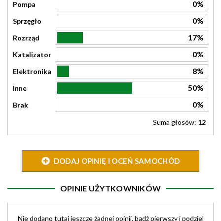
0%
Pompa
0%
Sprzęgło
17%
Rozrząd
0%
Katalizator
8%
Elektronika
50%
Inne
0%
Brak
Suma głosów:
12
DODAJ OPINIĘ I OCEŃ SAMOCHÓD
OPINIE UŻYTKOWNIKÓW
Nie dodano tutaj jeszcze żadnej opinii, bądż pierwszy i podziel