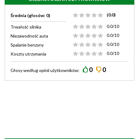
(0.0)
Średnia (głosów: 0)
0.0/10
Trwałość silnika
0.0/10
Niezawodność auta
0.0/10
Spalanie benzyny
0.0/10
Koszty utrzymania
0
0
Głosy według
opinii
użytkowników: