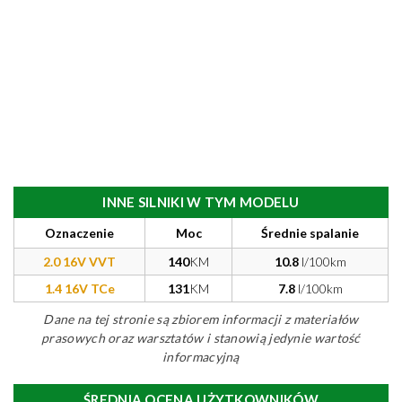
INNE SILNIKI W TYM MODELU
Oznaczenie
Moc
Średnie spalanie
2.0 16V VVT
140
KM
10.8
l/100km
1.4 16V TCe
131
KM
7.8
l/100km
Dane na tej stronie są zbiorem informacji z materiałów
prasowych oraz warsztatów i stanowią jedynie wartość
informacyjną
ŚREDNIA OCENA UŻYTKOWNIKÓW