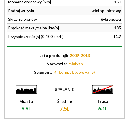
Moment obrotowy [Nm]
150
Rodzaj wtrysku
wielopunktowy
Skrzynia biegów
6-biegowa
Prędkość maksymalna [km/h]
185
Przyspieszenie [s] (0-100 km/h)
11.7
Lata produkcji:
2009-2013
Nadwozie:
minivan
Segment:
K (kompaktowe vany)
SPALANIE
Miasto
Średnie
Trasa
9.9L
7.5L
6.1L