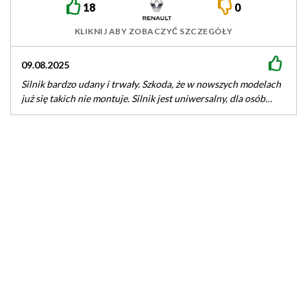
18
0
KLIKNIJ ABY ZOBACZYĆ SZCZEGÓŁY
18.03.2025
Silnik spoko mój 111km w fluence spalanie elastyczne od 6
przy bardzo oszczędnej jeździe do 12 l autostrada 160-
175km/h Instalacja…