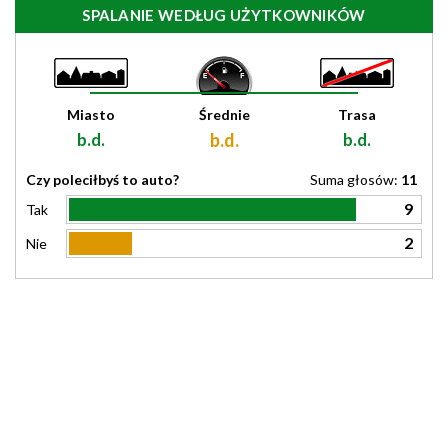
SPALANIE WEDŁUG UŻYTKOWNIKÓW
Miasto
Średnie
Trasa
b.d.
b.d.
b.d.
Czy poleciłbyś to auto?
Suma głosów:
11
9
Tak
2
Nie