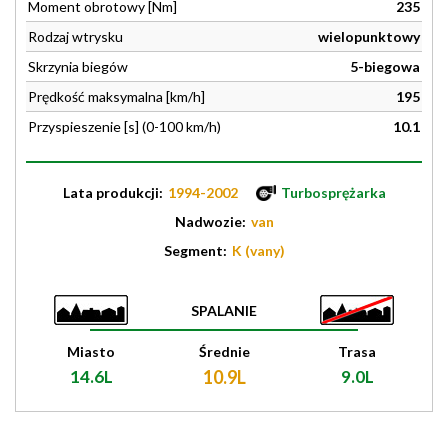
Moment obrotowy [Nm]
235
Rodzaj wtrysku
wielopunktowy
Skrzynia biegów
5-biegowa
Prędkość maksymalna [km/h]
195
Przyspieszenie [s] (0-100 km/h)
10.1
Lata produkcji:
1994-2002
Turbosprężarka
Nadwozie:
van
Segment:
K (vany)
SPALANIE
Miasto
Średnie
Trasa
14.6L
10.9L
9.0L