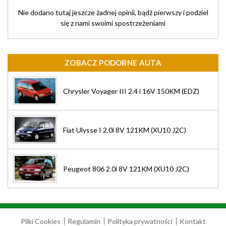
Nie dodano tutaj jeszcze żadnej opinii, bądż pierwszy i podziel
się z nami swoimi spostrzeżeniami
ZOBACZ PODOBNE AUTA
Chrysler Voyager III 2.4 i 16V 150KM (EDZ)
Fiat Ulysse I 2.0i 8V 121KM (XU10 J2C)
Peugeot 806 2.0i 8V 121KM (XU10 J2C)
Pliki Cookies
Regulamin
Polityka prywatności
Kontakt