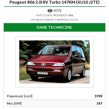
Peugeot 806 2.0i 8V Turbo 147KM (XU10 J2TE)
4771
KATEGORIA:
PEUGEOT 806
OPUBLIKOWANE 3 SIERPNIA 2015 R.
DANE TECHNICZNE
Pojemność [cm3]
1998
Moc [KM]
147