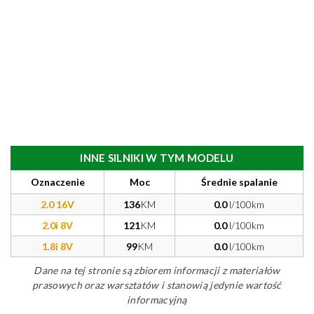
INNE SILNIKI W TYM MODELU
Oznaczenie
Moc
Średnie spalanie
2.0 16V
136
KM
0.0
l/100km
2.0i 8V
121
KM
0.0
l/100km
1.8i 8V
99
KM
0.0
l/100km
Dane na tej stronie są zbiorem informacji z materiałów
prasowych oraz warsztatów i stanowią jedynie wartość
informacyjną