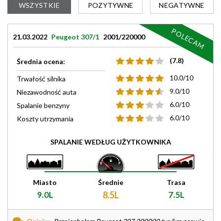
WSZYSTKIE
POZYTYWNE
NEGATYWNE
POLECAM
21.03.2022
Peugeot 307/1
2001/220000
(7.8)
Średnia ocena:
10.0/10
Trwałość silnika
9.0/10
Niezawodność auta
6.0/10
Spalanie benzyny
6.0/10
Koszty utrzymania
SPALANIE WEDŁUG UŻYTKOWNIKA
Miasto
Średnie
Trasa
9.0L
8.5L
7.5L