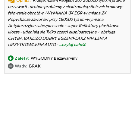
Opinia:
Przejechałem Peugeot 307 200000 tys/km prawie
bez awarii , drobne problemy z elektronoką,silniczek krokowy-
falowanie obrotów -WYMIANA 3X EGR-wymiana 2X
Popychacze zaworów przy 180000 tys km-wymiana.
Antykorozyjne zabezpieczenie - super Reflektory plasitkowe
klosze - utleniają się Tylko czesci eksploatacyjne + obsługa
CHYBA BARDZO DOBRY EGZEMPLARZ MIAŁEM A
URZYTKOWAŁEM AUTO -
...czytaj całość
Zalety:
WYGODNY Bezawaryjny
Wady:
BRAK