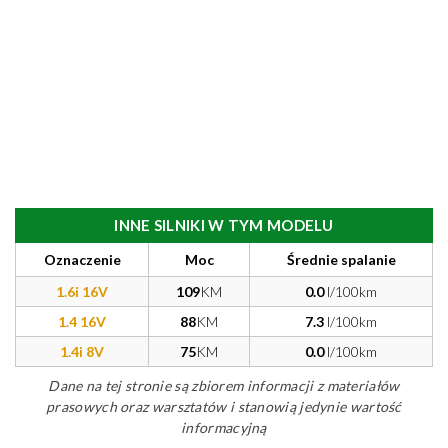
INNE SILNIKI W TYM MODELU
Oznaczenie
Moc
Średnie spalanie
1.6i 16V
109
KM
0.0
l/100km
1.4 16V
88
KM
7.3
l/100km
1.4i 8V
75
KM
0.0
l/100km
Dane na tej stronie są zbiorem informacji z materiałów
prasowych oraz warsztatów i stanowią jedynie wartość
informacyjną