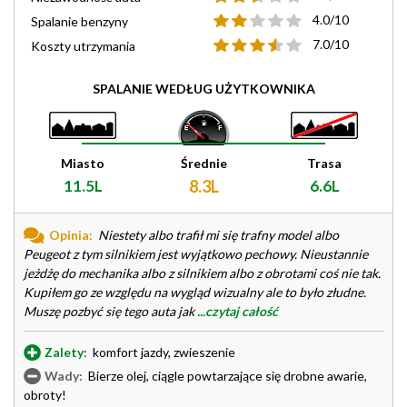
4.0/10
Spalanie benzyny
7.0/10
Koszty utrzymania
SPALANIE WEDŁUG UŻYTKOWNIKA
Miasto
Średnie
Trasa
11.5L
8.3L
6.6L
Opinia:
Niestety albo trafił mi się trafny model albo
Peugeot z tym silnikiem jest wyjątkowo pechowy. Nieustannie
jeżdżę do mechanika albo z silnikiem albo z obrotami coś nie tak.
Kupiłem go ze względu na wygląd wizualny ale to było złudne.
Muszę pozbyć się tego auta jak
...czytaj całość
Zalety:
komfort jazdy, zwieszenie
Wady:
Bierze olej, ciągle powtarzające się drobne awarie,
obroty!