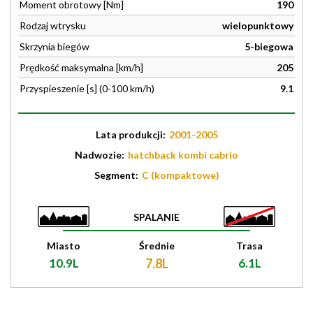
Moment obrotowy [Nm]
190
Rodzaj wtrysku
wielopunktowy
Skrzynia biegów
5-biegowa
Prędkość maksymalna [km/h]
205
Przyspieszenie [s] (0-100 km/h)
9.1
Lata produkcji:
2001-2005
Nadwozie:
hatchback kombi cabrio
Segment:
C (kompaktowe)
SPALANIE
Miasto
Średnie
Trasa
10.9L
7.8L
6.1L