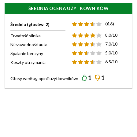
ŚREDNIA OCENA UŻYTKOWNIKÓW
(6.6)
Średnia (głosów: 2)
8.0/10
Trwałość silnika
7.0/10
Niezawodność auta
5.0/10
Spalanie benzyny
6.5/10
Koszty utrzymania
1
1
Głosy według
opinii
użytkowników: