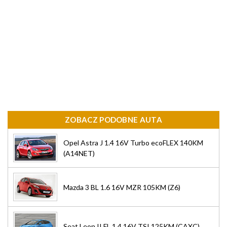
ZOBACZ PODOBNE AUTA
Opel Astra J 1.4 16V Turbo ecoFLEX 140KM
(A14NET)
Mazda 3 BL 1.6 16V MZR 105KM (Z6)
Seat Leon II FL 1.4 16V TSI 125KM (CAXC)