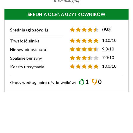
informacyjną
ŚREDNIA OCENA UŻYTKOWNIKÓW
(9.0)
Średnia (głosów: 1)
10.0/10
Trwałość silnika
9.0/10
Niezawodność auta
7.0/10
Spalanie benzyny
10.0/10
Koszty utrzymania
1
0
Głosy według
opinii
użytkowników: