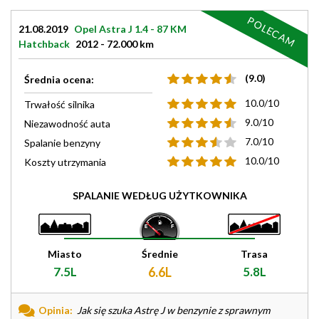
POLECAM
21.08.2019
Opel Astra J 1.4 - 87 KM
Hatchback
2012 - 72.000 km
(9.0)
Średnia ocena:
10.0/10
Trwałość silnika
9.0/10
Niezawodność auta
7.0/10
Spalanie benzyny
10.0/10
Koszty utrzymania
SPALANIE WEDŁUG UŻYTKOWNIKA
Miasto
Średnie
Trasa
7.5L
6.6L
5.8L
Opinia:
Jak się szuka Astrę J w benzynie z sprawnym