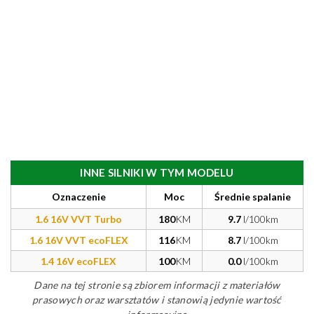
INNE SILNIKI W TYM MODELU
Oznaczenie
Moc
Średnie spalanie
1.6 16V VVT Turbo
180
KM
9.7
l/100km
1.6 16V VVT ecoFLEX
116
KM
8.7
l/100km
1.4 16V ecoFLEX
100
KM
0.0
l/100km
Dane na tej stronie są zbiorem informacji z materiałów
prasowych oraz warsztatów i stanowią jedynie wartość