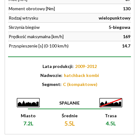
Moment obrotowy [Nm]
130
Rodzaj wtrysku
wielopunktowy
Skrzynia biegów
5-biegowa
Prędkość maksymalna [km/h]
169
Przyspieszenie [s] (0-100 km/h)
14.7
Lata produkcji:
2009-2012
Nadwozie:
hatchback kombi
Segment:
C (kompaktowe)
SPALANIE
Miasto
Średnie
Trasa
7.2L
5.5L
4.5L