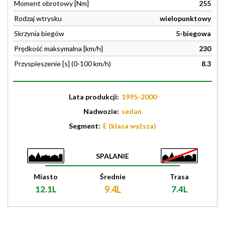
Moment obrotowy [Nm]
255
Rodzaj wtrysku
wielopunktowy
Skrzynia biegów
5-biegowa
Prędkość maksymalna [km/h]
230
Przyspieszenie [s] (0-100 km/h)
8.3
Lata produkcji:
1995-2000
Nadwozie:
sedan
Segment:
E (klasa wyższa)
SPALANIE
Miasto
Średnie
Trasa
12.1L
9.4L
7.4L