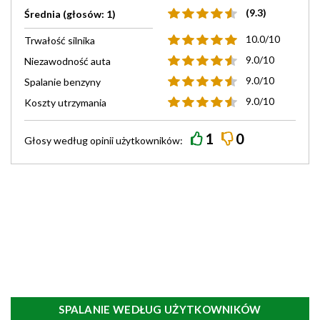
(9.3)
Średnia (głosów: 1)
10.0/10
Trwałość silnika
9.0/10
Niezawodność auta
9.0/10
Spalanie benzyny
9.0/10
Koszty utrzymania
1
0
Głosy według
opinii
użytkowników:
SPALANIE WEDŁUG UŻYTKOWNIKÓW