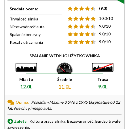
(9.3)
Średnia ocena:
10.0/10
Trwałość silnika
9.0/10
Niezawodność auta
9.0/10
Spalanie benzyny
9.0/10
Koszty utrzymania
SPALANIE WEDŁUG UŻYTKOWNIKA
Miasto
Średnie
Trasa
12.0L
11.0L
9.0L
Opinia:
Posiadam Maxime 3.0V6 z 1995 Eksploatuje od 12
lat. Nie chcę innego auta.
Zalety:
Kultura pracy silnika. Bezawaryjność. Bardzo trwałe
zawieszenie.