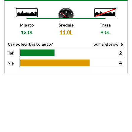
Miasto
Średnie
Trasa
12.0L
11.0L
9.0L
Czy poleciłbyś to auto?
Suma głosów:
6
2
Tak
4
Nie