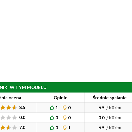
ILNIKI W TYM MODELU
dnia ocena
Opinie
Średnie spalanie
8.5
1
0
6.5
l/100km
0.0
0
0
0.0
l/100km
7.0
0
1
6.5
l/100km