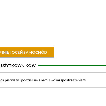
PINIĘ I OCEŃ SAMOCHÓD
IE UŻYTKOWNIKÓW
ądż pierwszy i podziel się z nami swoimi spostrzeżeniami