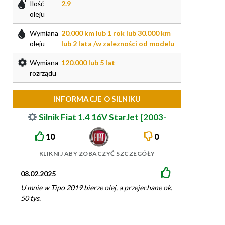
Ilość
2.9
oleju
Wymiana
20.000 km lub 1 rok lub 30.000 km
oleju
lub 2 lata /w zalezności od modelu
Wymiana
120.000 lub 5 lat
rozrządu
INFORMACJE O SILNIKU
Silnik Fiat 1.4 16V StarJet [2003-
2020]
10
0
KLIKNIJ ABY ZOBACZYĆ SZCZEGÓŁY
08.02.2025
20.08.2024
U mnie w Tipo 2019 bierze olej, a przejechane ok.
Polecam, mam te
50 tys.
ma przebieg 70ty
poleasingowy z 