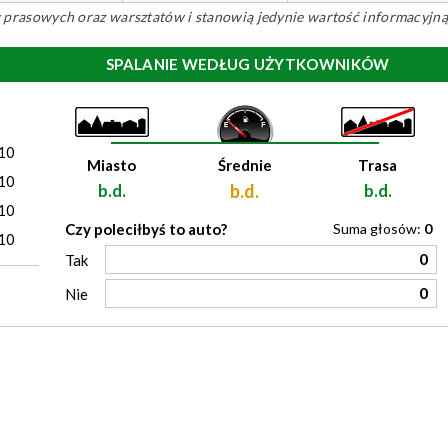
ów prasowych oraz warsztatów i stanowią jedynie wartość informacyjną
SPALANIE WEDŁUG UŻYTKOWNIKÓW
)
10
Miasto
Średnie
Trasa
10
b.d.
b.d.
b.d.
10
Czy poleciłbyś to auto?
Suma głosów:
0
10
0
Tak
0
Nie