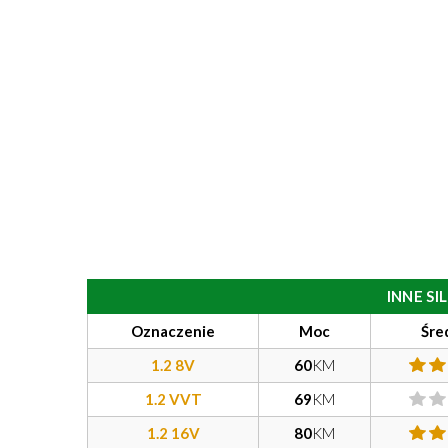
INNE S
Oznaczenie
Moc
Śre
1.2 8V
60
KM
1.2 VVT
69
KM
1.2 16V
80
KM