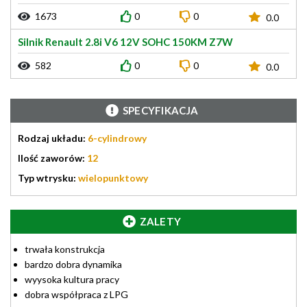
1673
0
0
0.0
Silnik Renault 2.8i V6 12V SOHC 150KM Z7W
582
0
0
0.0
SPECYFIKACJA
Rodzaj układu:
6-cylindrowy
Ilość zaworów:
12
Typ wtrysku:
wielopunktowy
ZALETY
trwała konstrukcja
bardzo dobra dynamika
wyysoka kultura pracy
dobra współpraca z LPG