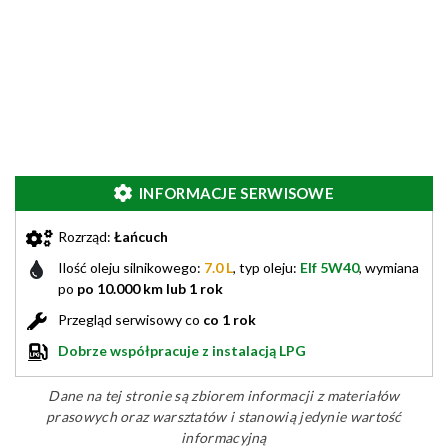
INFORMACJE SERWISOWE
Rozrząd:
Łańcuch
Ilość oleju silnikowego:
7.0 L
, typ oleju:
Elf 5W40
, wymiana
po
po 10.000 km lub 1 rok
Przegląd serwisowy co
co 1 rok
Dobrze współpracuje z instalacją LPG
Dane na tej stronie są zbiorem informacji z materiałów
prasowych oraz warsztatów i stanowią jedynie wartość
informacyjną