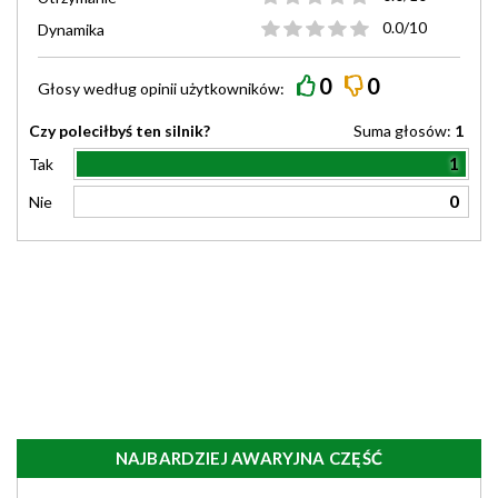
0.0/10
Dynamika
0
0
Głosy według
opinii
użytkowników:
Czy poleciłbyś ten silnik?
Suma głosów:
1
1
Tak
0
Nie
NAJBARDZIEJ AWARYJNA CZĘŚĆ