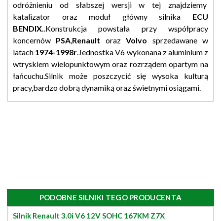
odróżnieniu od słabszej wersji w tej znajdziemy
katalizator oraz moduł główny silnika
ECU
BENDIX.
.Konstrukcja powstała przy współpracy
koncernów
PSA
,
Renault
oraz
Volvo
sprzedawane w
latach
1974-1998r
.Jednostka V6 wykonana z aluminium z
wtryskiem wielopunktowym oraz rozrządem opartym na
łańcuchu.Silnik może poszczycić się wysoka kulturą
pracy,bardzo dobrą dynamiką oraz świetnymi osiągami.
PODOBNE SILNIKI TEGO PRODUCENTA
Silnik Renault 3.0i V6 12V SOHC 167KM Z7X