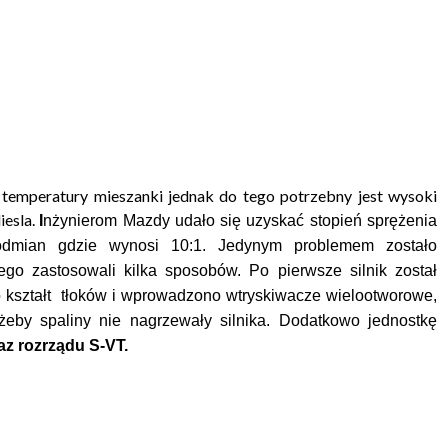
 temperatury mieszanki jednak do tego potrzebny jest wysoki
iesla.
I
nżynierom Mazdy udało się uzyskać stopień sprężenia
odmian gdzie wynosi 10:1. Jedynym problemem zostało
ego zastosowali kilka sposobów. Po pierwsze silnik został
 kształt tłoków i wprowadzono wtryskiwacze wielootworowe,
by spaliny nie nagrzewały silnika. Dodatkowo jednostkę
az rozrządu
S-VT.