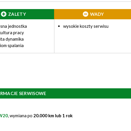
ZALETY
WADY
sna jednostka
wysokie koszty serwisu
ultura pracy
ita dynamika
ziom spalania
ORMACJE SERWISOWE
W20
, wymiana po
20.000 km lub 1 rok