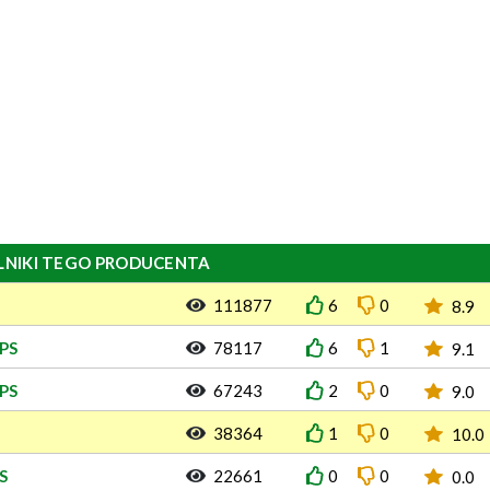
LNIKI TEGO PRODUCENTA
111877
6
0
8.9
VPS
78117
6
1
9.1
VPS
67243
2
0
9.0
38364
1
0
10.0
S
22661
0
0
0.0