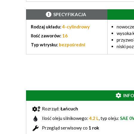
SPECYFIKACJA
Rodzaj układu:
4-cylindrowy
nowocze
wysoka k
Ilość zaworów:
16
przyzwo
Typ wtrysku:
bezpośredni
niski po
INF
Rozrząd:
Łańcuch
Ilość oleju silnikowego:
4.2 L
, typ oleju:
SAE 0
Przegląd serwisowy co
1 rok