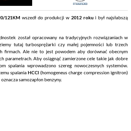
20/121KM
wszedł do produkcji w
2012 roku
i był najsłabszą
ednostek został opracowany na tradycyjnych rozwiązaniach w
iemy tutaj turbosprężarki czy małej pojemności lub trzech
ch firmach. Ale nie to jest powodem aby dorównać obecnym
ych parametrach. Aby osiągnąć zamierzone cele takie jak dobre
poziom spalania wprowadzono szereg nowoczesnych systemów.
temu spalania
HCCI
(homogeneus charge compression ignitron)
co oznacza samozapłon benzyny.