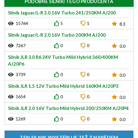
PODOBNE SILNIKI TEGO PRODUCENTA
Silnik Jaguar/L-R 2.0 16V Turbo 241/250KM AJ200
15764
5
1
8.3
Silnik Jaguar/L-R 2.0 16V Turbo 200KM AJ200
7267
0
0
0.0
Silnik JLR 3.0 R6 24V Turbo Mild Hybrid 360/400KM
AJ20P6
3739
0
0
0.0
Silnik JLR 1.5 12V Turbo Mild Hybrid 160KM AJ20P3
1654
0
0
0.0
Silnik JLR 2.0 16V Turbo Mild Hybrid 200/250KM AJ20P4
1269
0
0
0.0
TEN SILNIK WYSTĘPUJE TEŻ Z NAPĘDEM