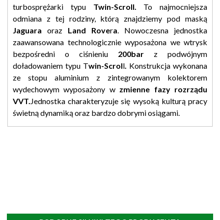
turbosprężarki typu
Twin-Scroll.
To najmocniejsza
odmiana z tej rodziny, którą znajdziemy pod maską
Jaguara
oraz
Land Rove
r
a
. Nowoczesna jednostka
zaawansowana technologicznie wyposażona we wtrysk
bezpośredni o ciśnieniu
200bar
z podwójnym
doładowaniem typu T
win-Scrol
l
.
Konstrukcja wykonana
ze stopu aluminium z zintegrowanym kolektorem
wydechowym wyposażony w
zmienne fazy rozrządu
VVT.
Jednostka charakteryzuje się wysoką kulturą pracy
świetną dynamiką oraz bardzo dobrymi osiągami.