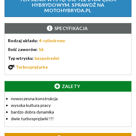
HYBRYDOWYM. SPRAWDŹ NA
MOTOHYBRYDA.PL
SPECYFIKACJA
Rodzaj układu:
4-cylindrowy
Ilość zaworów:
16
Typ wtrysku:
bezpośredni
Turbosprężarka
ZALETY
nowoczesna konstrukcja
wysoka kultura pracy
bardzo dobra dynamika
dwie turbosprężarki !!!