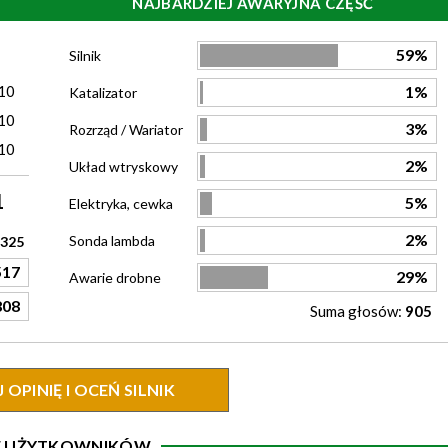
NAJBARDZIEJ AWARYJNA CZĘŚĆ
)
59%
Silnik
10
1%
Katalizator
10
3%
Rozrząd / Wariator
10
2%
Układ wtryskowy
1
5%
Elektryka, cewka
2%
Sonda lambda
325
517
29%
Awarie drobne
808
Suma głosów:
905
OPINIĘ I OCEŃ SILNIK
IE UŻYTKOWNIKÓW