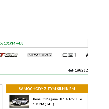
 TCe 131KM H4Jt
188212
SAMOCHODY Z TYM SILNIKIEM
Renault Megane III 1.4 16V TCe
131KM (H4Jt)