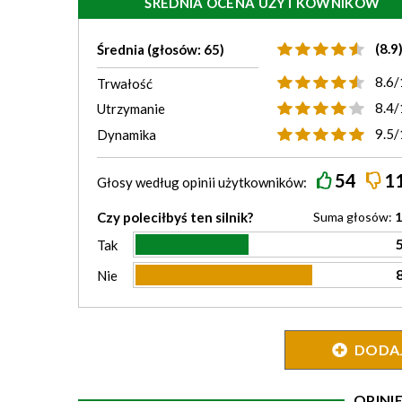
ŚREDNIA OCENA UŻYTKOWNIKÓW
(8.9
Średnia (głosów: 65)
8.6/
Trwałość
8.4/
Utrzymanie
9.5/
Dynamika
54
1
Głosy według
opinii
użytkowników:
Czy poleciłbyś ten silnik?
Suma głosów:
1
Tak
Nie
DODAJ 
OPIN