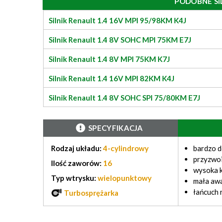
PODOBNE SI
Silnik Renault 1.4 16V MPI 95/98KM K4J
Silnik Renault 1.4 8V SOHC MPI 75KM E7J
Silnik Renault 1.4 8V MPI 75KM K7J
Silnik Renault 1.4 16V MPI 82KM K4J
Silnik Renault 1.4 8V SOHC SPI 75/80KM E7J
SPECYFIKACJA
Rodzaj układu:
4-cylindrowy
bardzo 
przyzwoi
Ilość zaworów:
16
wysoka k
Typ wtrysku:
wielopunktowy
mała aw
łańcuch 
Turbosprężarka