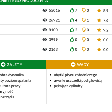
LNIKI TEGO PRODUCENTA
55016
7
0
8.9
26921
4
1
7.6
8100
2
0
9.2
3999
0
0
0.0
2163
0
0
0.0
ZALETY
WADY
dobra dynamika
ubytki płynu chłodniczego
ty poziom spalania
awarie uszczelki pod głowićą
ultura pracy
pękające cylindry
aryjność
rozrządu