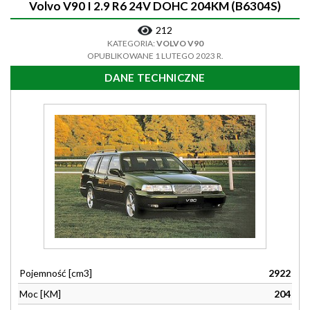
Volvo V90 I 2.9 R6 24V DOHC 204KM (B6304S)
212
KATEGORIA:
VOLVO V90
OPUBLIKOWANE 1 LUTEGO 2023 R.
DANE TECHNICZNE
Pojemność [cm3]
2922
Moc [KM]
204