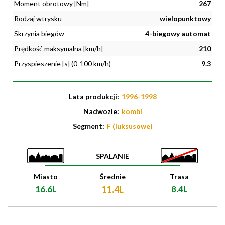
Moment obrotowy [Nm]
267
Rodzaj wtrysku
wielopunktowy
Skrzynia biegów
4-biegowy automat
Prędkość maksymalna [km/h]
210
Przyspieszenie [s] (0-100 km/h)
9.3
Lata produkcji:
1996-1998
Nadwozie:
kombi
Segment:
F (luksusowe)
SPALANIE
Miasto
Średnie
Trasa
16.6L
11.4L
8.4L