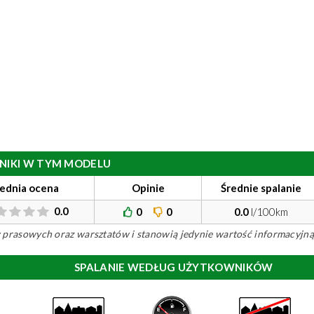
ILNIKI W TYM MODELU
rednia ocena
Opinie
Średnie spalanie
0.0
0
0
0.0
l/100km
ów prasowych oraz warsztatów i stanowią jedynie wartość informacyjną
SPALANIE WEDŁUG UŻYTKOWNIKÓW
)