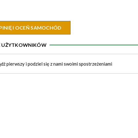
PINIĘ I OCEŃ SAMOCHÓD
IE UŻYTKOWNIKÓW
ądż pierwszy i podziel się z nami swoimi spostrzeżeniami