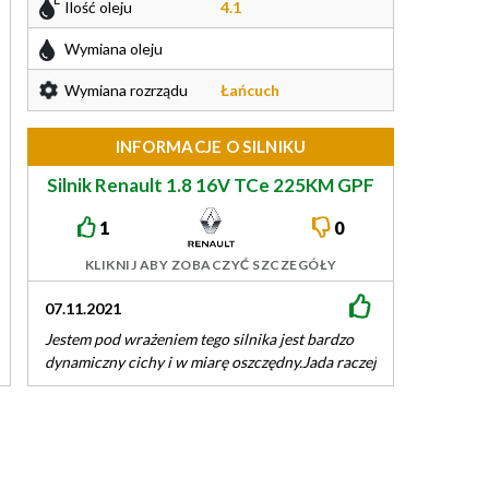
Ilość oleju
4.1
Wymiana oleju
Wymiana rozrządu
Łańcuch
INFORMACJE O SILNIKU
Silnik Renault 1.8 16V TCe 225KM GPF
M5Pt
1
0
KLIKNIJ ABY ZOBACZYĆ SZCZEGÓŁY
07.11.2021
Jestem pod wrażeniem tego silnika jest bardzo
dynamiczny cichy i w miarę oszczędny.Jada raczej
na trasie i tam sprawuje się…