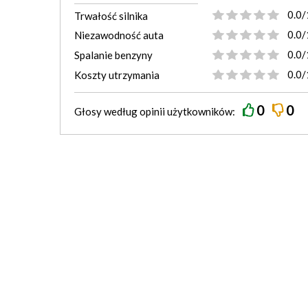
0.0/
Trwałość silnika
0.0/
Niezawodność auta
0.0/
Spalanie benzyny
0.0/
Koszty utrzymania
0
0
Głosy według
opinii
użytkowników: