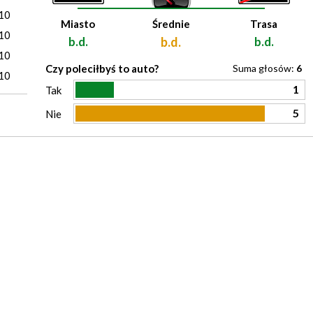
10
Miasto
Średnie
Trasa
10
b.d.
b.d.
b.d.
10
Czy poleciłbyś to auto?
Suma głosów:
6
10
1
Tak
5
Nie