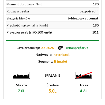
Moment obrotowy [Nm]
190
Rodzaj wtrysku
bezpośredni
Skrzynia biegów
6-biegowy automat
Prędkość maksymalna [km/h]
180
Przyspieszenie [s] (0-100 km/h)
10.1
Lata produkcji:
od 2026
Turbosprężarka
Nadwozie:
hatchback
Segment:
B (małe)
SPALANIE
Miasto
Średnie
Trasa
7.0L
5.0L
4.3L