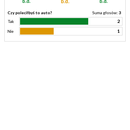
b.d.
b.d.
b.d.
Czy poleciłbyś to auto?
Suma głosów:
3
2
Tak
1
Nie