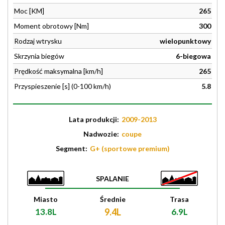
Moc [KM]
265
Moment obrotowy [Nm]
300
Rodzaj wtrysku
wielopunktowy
Skrzynia biegów
6-biegowa
Prędkość maksymalna [km/h]
265
Przyspieszenie [s] (0-100 km/h)
5.8
Lata produkcji:
2009-2013
Nadwozie:
coupe
Segment:
G+ (sportowe premium)
SPALANIE
Miasto
Średnie
Trasa
13.8L
9.4L
6.9L