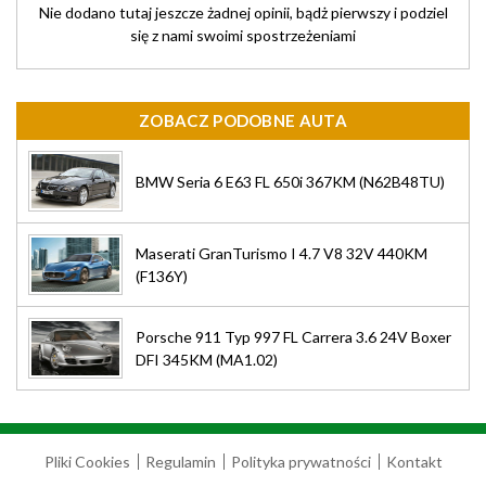
Nie dodano tutaj jeszcze żadnej opinii, bądż pierwszy i podziel
się z nami swoimi spostrzeżeniami
ZOBACZ PODOBNE AUTA
BMW Seria 6 E63 FL 650i 367KM (N62B48TU)
Maserati GranTurismo I 4.7 V8 32V 440KM
(F136Y)
Porsche 911 Typ 997 FL Carrera 3.6 24V Boxer
DFI 345KM (MA1.02)
Pliki Cookies
Regulamin
Polityka prywatności
Kontakt