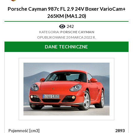
Porsche Cayman 987c FL 2.9 24V Boxer VarioCam+
265KM (MA1.20)
242
KATEGORIA:
PORSCHE CAYMAN
OPUBLIKOWANE 20 MARCA 2022 R.
DANE TECHNICZNE
Pojemność [cm3]
2893