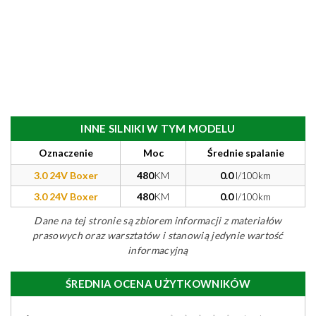
INNE SILNIKI W TYM MODELU
Oznaczenie
Moc
Średnie spalanie
3.0 24V Boxer
480
KM
0.0
l/100km
3.0 24V Boxer
480
KM
0.0
l/100km
Dane na tej stronie są zbiorem informacji z materiałów
prasowych oraz warsztatów i stanowią jedynie wartość
informacyjną
ŚREDNIA OCENA UŻYTKOWNIKÓW