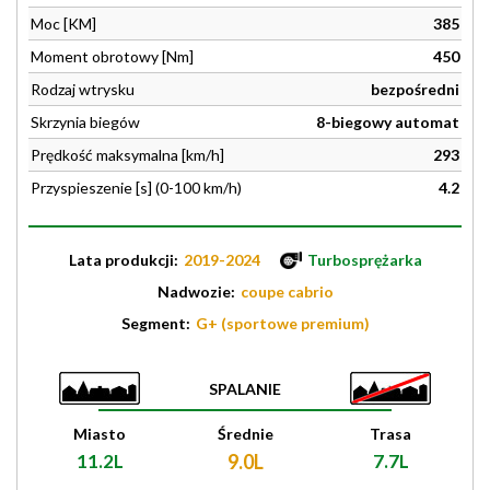
Moc [KM]
385
Moment obrotowy [Nm]
450
Rodzaj wtrysku
bezpośredni
Skrzynia biegów
8-biegowy automat
Prędkość maksymalna [km/h]
293
Przyspieszenie [s] (0-100 km/h)
4.2
Lata produkcji:
2019-2024
Turbosprężarka
Nadwozie:
coupe cabrio
Segment:
G+ (sportowe premium)
SPALANIE
Miasto
Średnie
Trasa
11.2L
9.0L
7.7L