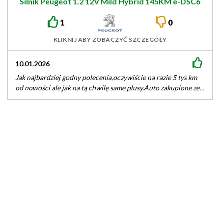
Silnik Peugeot 1.2 12V Mild Hybrid 145KM ë-DSC6
EB2LTDH2
1
0
KLIKNIJ ABY ZOBACZYĆ SZCZEGÓŁY
10.01.2026
Jak najbardziej godny polecenia,oczywiście na razie 5 tys km
od nowości ale jak na tą chwilę same plusy.Auto zakupione ze…