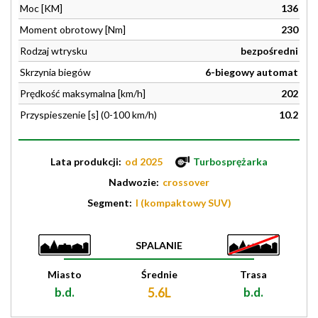
Moc [KM]
136
Moment obrotowy [Nm]
230
Rodzaj wtrysku
bezpośredni
Skrzynia biegów
6-biegowy automat
Prędkość maksymalna [km/h]
202
Przyspieszenie [s] (0-100 km/h)
10.2
Lata produkcji:
od 2025
Turbosprężarka
Nadwozie:
crossover
Segment:
I (kompaktowy SUV)
SPALANIE
Miasto
Średnie
Trasa
b.d.
5.6L
b.d.