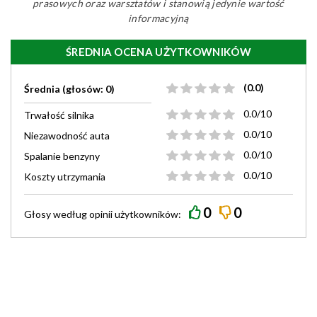
prasowych oraz warsztatów i stanowią jedynie wartość
informacyjną
ŚREDNIA OCENA UŻYTKOWNIKÓW
(0.0)
Średnia (głosów: 0)
0.0/10
Trwałość silnika
0.0/10
Niezawodność auta
0.0/10
Spalanie benzyny
0.0/10
Koszty utrzymania
0
0
Głosy według
opinii
użytkowników: