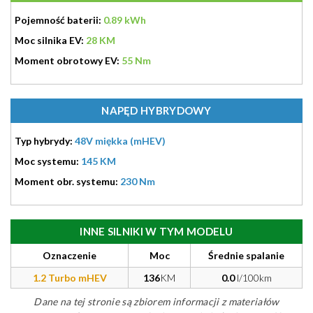
Pojemność baterii:
0.89 kWh
Moc silnika EV:
28 KM
Moment obrotowy EV:
55 Nm
NAPĘD HYBRYDOWY
Typ hybrydy:
48V miękka (mHEV)
Moc systemu:
145 KM
Moment obr. systemu:
230 Nm
INNE SILNIKI W TYM MODELU
Oznaczenie
Moc
Średnie spalanie
1.2 Turbo mHEV
136
KM
0.0
l/100km
Dane na tej stronie są zbiorem informacji z materiałów