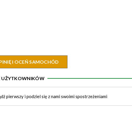
PINIĘ I OCEŃ SAMOCHÓD
IE UŻYTKOWNIKÓW
ądż pierwszy i podziel się z nami swoimi spostrzeżeniami