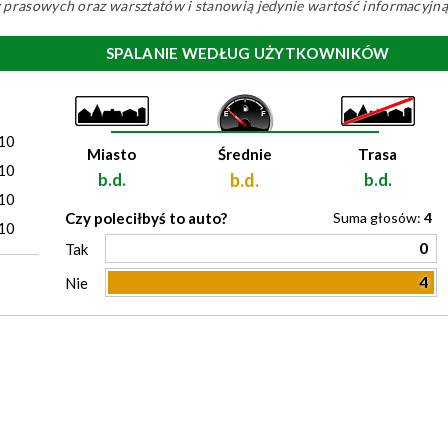
ów prasowych oraz warsztatów i stanowią jedynie wartość informacyjną
SPALANIE WEDŁUG UŻYTKOWNIKÓW
)
10
Miasto
Średnie
Trasa
10
b.d.
b.d.
b.d.
10
Czy poleciłbyś to auto?
Suma głosów:
4
10
0
Tak
4
Nie