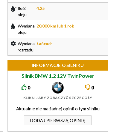
Ilość
4.25
oleju
Wymiana
20.000 km lub 1 rok
oleju
Wymiana
Łańcuch
rozrządu
INFORMACJE O SILNIKU
Silnik BMW 1.2 12V TwinPower
75/102KM B38A12
0
0
KLIKNIJ ABY ZOBACZYĆ SZCZEGÓŁY
Aktualnie nie ma żadnej opinii o tym silniku
DODAJ PIERWSZĄ OPINIĘ