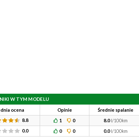
ILNIKI W TYM MODELU
ednia ocena
Opinie
Średnie spalanie
8.8
1
0
8.0
l/100km
0.0
0
0
0.0
l/100km