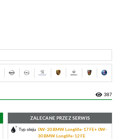
387
ZALECANE PRZEZ SERWIS
Typ oleju
0W-20 BMW Longlife-17 FE+ 0W-
30 BMW Longlife-12 FE