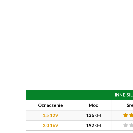
INNE S
Oznaczenie
Moc
Śr
1.5 12V
136
KM
2.0 16V
192
KM