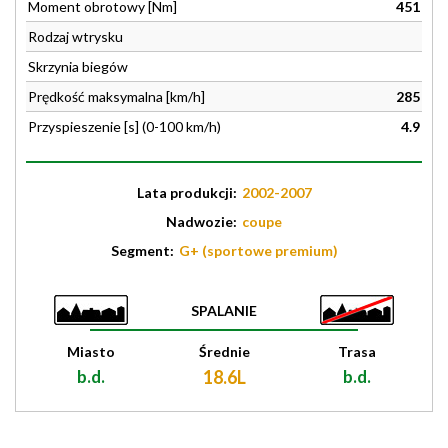
Moment obrotowy [Nm]
451
Rodzaj wtrysku
Skrzynia biegów
Prędkość maksymalna [km/h]
285
Przyspieszenie [s] (0-100 km/h)
4.9
Lata produkcji:
2002-2007
Nadwozie:
coupe
Segment:
G+ (sportowe premium)
SPALANIE
Miasto
Średnie
Trasa
b.d.
18.6L
b.d.