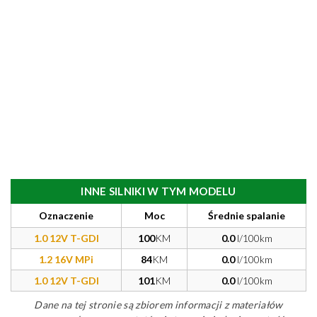
INNE SILNIKI W TYM MODELU
Oznaczenie
Moc
Średnie spalanie
1.0 12V T-GDI
100
KM
0.0
l/100km
1.2 16V MPi
84
KM
0.0
l/100km
1.0 12V T-GDI
101
KM
0.0
l/100km
Dane na tej stronie są zbiorem informacji z materiałów