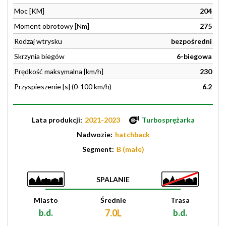
Moc [KM]
204
Moment obrotowy [Nm]
275
Rodzaj wtrysku
bezpośredni
Skrzynia biegów
6-biegowa
Prędkość maksymalna [km/h]
230
Przyspieszenie [s] (0-100 km/h)
6.2
Lata produkcji:
2021-2023
Turbosprężarka
Nadwozie:
hatchback
Segment:
B (małe)
SPALANIE
Miasto
Średnie
Trasa
b.d.
7.0L
b.d.