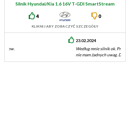
Silnik Hyundai/Kia 1.6 16V T-GDI SmartStream
199/204KM G4FP
4
0
KLIKNIJ ABY ZOBACZYĆ SZCZEGÓŁY
23.02.2024
Według mnie silnik ok. Przejechane dopiero 16tys. natomiast
nie mam żadnych uwag. Dobra kultura pracy, duża dynamika.
Droga do pracy…