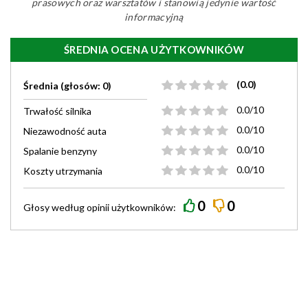
prasowych oraz warsztatów i stanowią jedynie wartość
informacyjną
ŚREDNIA OCENA UŻYTKOWNIKÓW
(0.0)
Średnia (głosów: 0)
0.0/10
Trwałość silnika
0.0/10
Niezawodność auta
0.0/10
Spalanie benzyny
0.0/10
Koszty utrzymania
0
0
Głosy według
opinii
użytkowników: