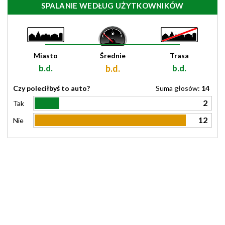
SPALANIE WEDŁUG UŻYTKOWNIKÓW
Miasto
Średnie
Trasa
b.d.
b.d.
b.d.
Czy poleciłbyś to auto?
Suma głosów:
14
2
Tak
12
Nie