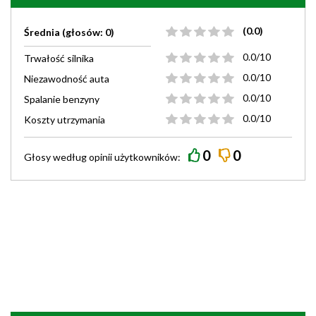
(0.0)
Średnia (głosów: 0)
0.0/10
Trwałość silnika
0.0/10
Niezawodność auta
0.0/10
Spalanie benzyny
0.0/10
Koszty utrzymania
0
0
Głosy według
opinii
użytkowników: