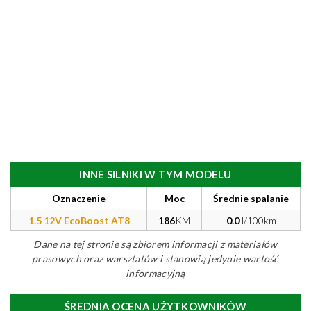
INNE SILNIKI W TYM MODELU
Oznaczenie
Moc
Średnie spalanie
1.5 12V EcoBoost AT8
186
KM
0.0
l/100km
Dane na tej stronie są zbiorem informacji z materiałów
prasowych oraz warsztatów i stanowią jedynie wartość
informacyjną
ŚREDNIA OCENA UŻYTKOWNIKÓW