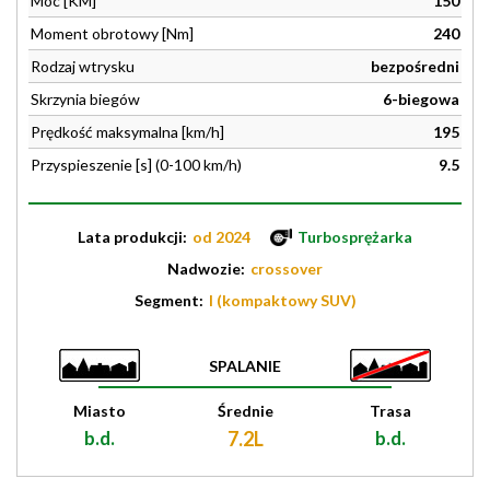
Moc [KM]
150
Moment obrotowy [Nm]
240
Rodzaj wtrysku
bezpośredni
Skrzynia biegów
6-biegowa
Prędkość maksymalna [km/h]
195
Przyspieszenie [s] (0-100 km/h)
9.5
Lata produkcji:
od 2024
Turbosprężarka
Nadwozie:
crossover
Segment:
I (kompaktowy SUV)
SPALANIE
Miasto
Średnie
Trasa
b.d.
7.2L
b.d.