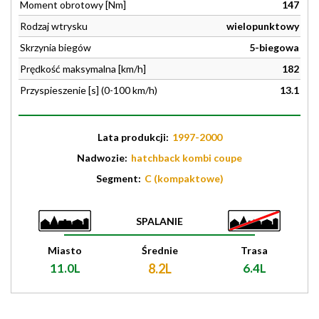
Moment obrotowy [Nm]
147
Rodzaj wtrysku
wielopunktowy
Skrzynia biegów
5-biegowa
Prędkość maksymalna [km/h]
182
Przyspieszenie [s] (0-100 km/h)
13.1
Lata produkcji:
1997-2000
Nadwozie:
hatchback kombi coupe
Segment:
C (kompaktowe)
SPALANIE
Miasto
Średnie
Trasa
11.0L
8.2L
6.4L