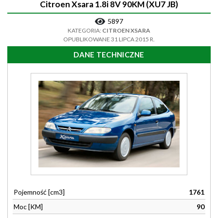
Citroen Xsara 1.8i 8V 90KM (XU7 JB)
5897
KATEGORIA:
CITROEN XSARA
OPUBLIKOWANE 31 LIPCA 2015 R.
DANE TECHNICZNE
Pojemność [cm3]
1761
Moc [KM]
90