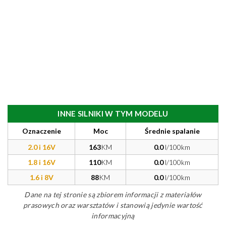
INNE SILNIKI W TYM MODELU
Oznaczenie
Moc
Średnie spalanie
2.0 i 16V
163
KM
0.0
l/100km
1.8 i 16V
110
KM
0.0
l/100km
1.6 i 8V
88
KM
0.0
l/100km
Dane na tej stronie są zbiorem informacji z materiałów
prasowych oraz warsztatów i stanowią jedynie wartość
informacyjną