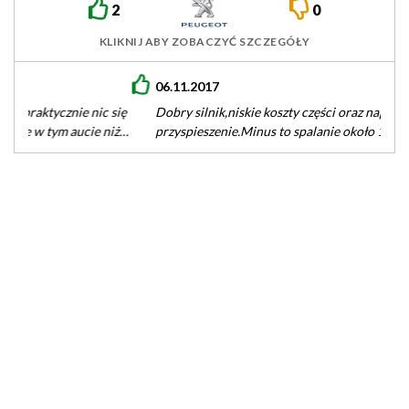
2
0
KLIKNIJ ABY ZOBACZYĆ SZCZEGÓŁY
06.11.2017
Dobry silnik,niskie koszty części oraz naprawa,dobre
przyspieszenie.Minus to spalanie około 10l i dynamika nie
najlepsza.Taki wół roboczy sprawdza się dobrze…