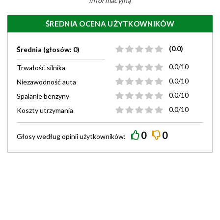
informacyjną
ŚREDNIA OCENA UŻYTKOWNIKÓW
(0.0)
Średnia (głosów: 0)
0.0/10
Trwałość silnika
0.0/10
Niezawodność auta
0.0/10
Spalanie benzyny
0.0/10
Koszty utrzymania
0
0
Głosy według
opinii
użytkowników: