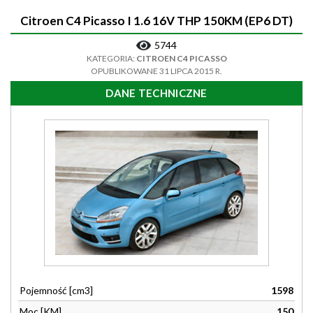
Citroen C4 Picasso I 1.6 16V THP 150KM (EP6 DT)
5744
KATEGORIA:
CITROEN C4 PICASSO
OPUBLIKOWANE 31 LIPCA 2015 R.
DANE TECHNICZNE
Pojemność [cm3]
1598
Moc [KM]
150