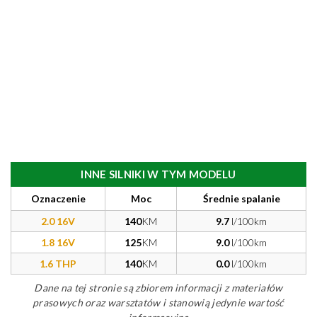
INNE SILNIKI W TYM MODELU
Oznaczenie
Moc
Średnie spalanie
2.0 16V
140
KM
9.7
l/100km
1.8 16V
125
KM
9.0
l/100km
1.6 THP
140
KM
0.0
l/100km
Dane na tej stronie są zbiorem informacji z materiałów
prasowych oraz warsztatów i stanowią jedynie wartość