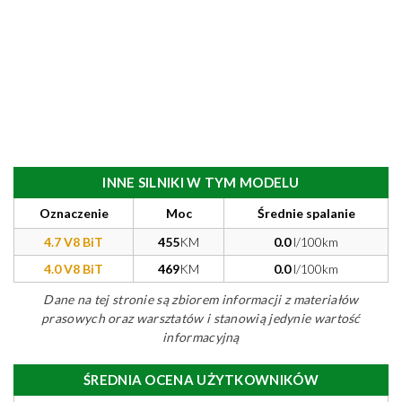
INNE SILNIKI W TYM MODELU
Oznaczenie
Moc
Średnie spalanie
4.7 V8 BiT
455
KM
0.0
l/100km
4.0 V8 BiT
469
KM
0.0
l/100km
Dane na tej stronie są zbiorem informacji z materiałów
prasowych oraz warsztatów i stanowią jedynie wartość
informacyjną
ŚREDNIA OCENA UŻYTKOWNIKÓW