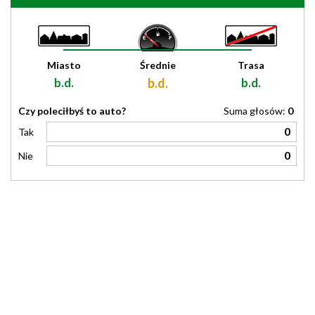
Miasto
Średnie
Trasa
b.d.
b.d.
b.d.
Czy poleciłbyś to auto?
Suma głosów:
0
0
Tak
0
Nie