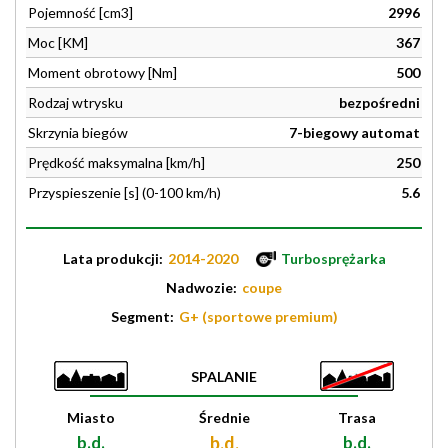
Pojemność [cm3]
2996
Moc [KM]
367
Moment obrotowy [Nm]
500
Rodzaj wtrysku
bezpośredni
Skrzynia biegów
7-biegowy automat
Prędkość maksymalna [km/h]
250
Przyspieszenie [s] (0-100 km/h)
5.6
Lata produkcji:
2014-2020
Turbosprężarka
Nadwozie:
coupe
Segment:
G+ (sportowe premium)
SPALANIE
Miasto
Średnie
Trasa
b.d.
b.d.
b.d.