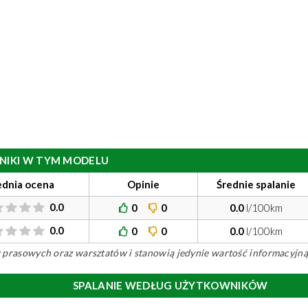
ILNIKI W TYM MODELU
ednia ocena
Opinie
Średnie spalanie
0.0
0
0
0.0
l/100km
0.0
0
0
0.0
l/100km
ów prasowych oraz warsztatów i stanowią jedynie wartość informacyjną
SPALANIE WEDŁUG UŻYTKOWNIKÓW