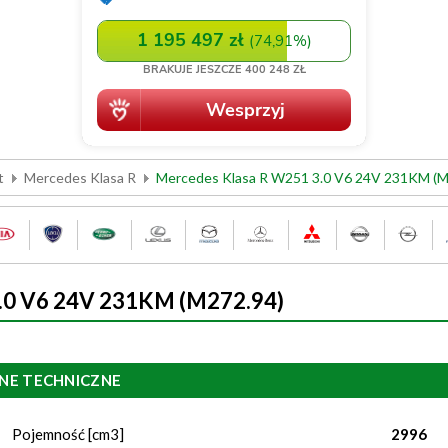
t
Mercedes Klasa R
Mercedes Klasa R W251 3.0 V6 24V 231KM (M
.0 V6 24V 231KM (M272.94)
NE TECHNICZNE
Pojemność [cm3]
2996