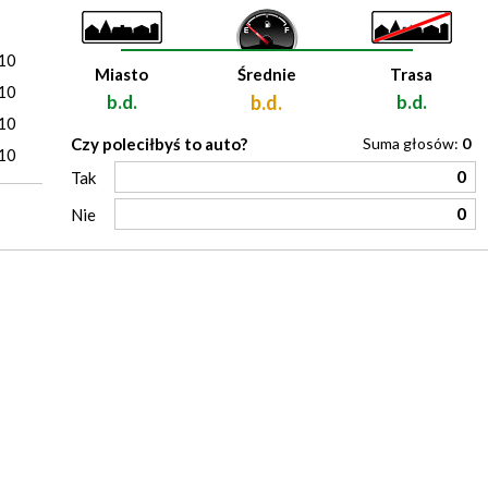
)
10
Miasto
Średnie
Trasa
10
b.d.
b.d.
b.d.
10
Czy poleciłbyś to auto?
Suma głosów:
0
10
0
Tak
0
Nie