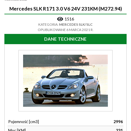
Mercedes SLK R171 3.0 V6 24V 231KM (M272.94)
1516
KATEGORIA:
MERCEDES SLK/SLC
OPUBLIKOWANE 6 MARCA 2021 R.
DANE TECHNICZNE
Pojemność [cm3]
2996
Moc [KM]
231