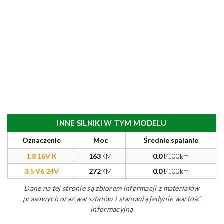
INNE SILNIKI W TYM MODELU
Oznaczenie
Moc
Średnie spalanie
1.8 16V K
163
KM
0.0
l/100km
3.5 V6 24V
272
KM
0.0
l/100km
Dane na tej stronie są zbiorem informacji z materiałów
prasowych oraz warsztatów i stanowią jedynie wartość
informacyjną