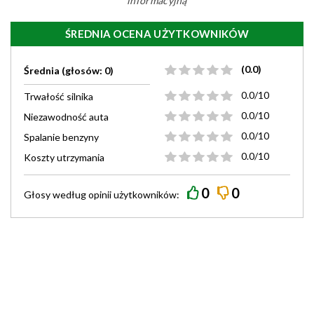
informacyjną
ŚREDNIA OCENA UŻYTKOWNIKÓW
(0.0)
Średnia (głosów: 0)
0.0/10
Trwałość silnika
0.0/10
Niezawodność auta
0.0/10
Spalanie benzyny
0.0/10
Koszty utrzymania
0
0
Głosy według
opinii
użytkowników: