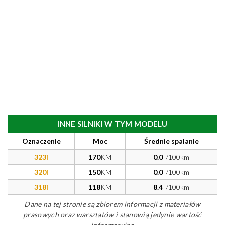
INNE SILNIKI W TYM MODELU
Oznaczenie
Moc
Średnie spalanie
323i
170
KM
0.0
l/100km
320i
150
KM
0.0
l/100km
318i
118
KM
8.4
l/100km
Dane na tej stronie są zbiorem informacji z materiałów
prasowych oraz warsztatów i stanowią jedynie wartość