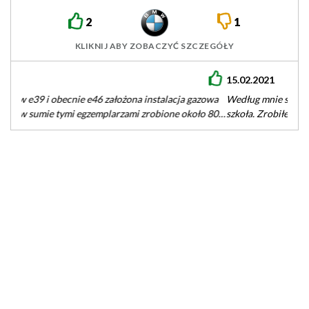
2
1
KLIKNIJ ABY ZOBACZYĆ SZCZEGÓŁY
15.02.2021
Według mnie silnik kapitalny, wykonanie jak to mówią stara
szkoła. Zrobiłem na nim 80 000 tyś bez żadnych problemów,
nigdy…