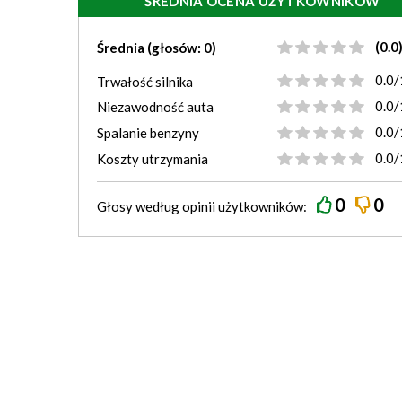
ŚREDNIA OCENA UŻYTKOWNIKÓW
(0.0
Średnia (głosów: 0)
0.0/
Trwałość silnika
0.0/
Niezawodność auta
0.0/
Spalanie benzyny
0.0/
Koszty utrzymania
0
0
Głosy według
opinii
użytkowników: