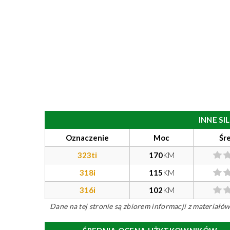
INNE S
Oznaczenie
Moc
Śr
323ti
170
KM
318i
115
KM
316i
102
KM
Dane na tej stronie są zbiorem informacji z materiał