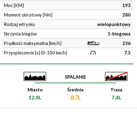
Moc [KM]
193
Moment obrotowy [Nm]
280
Rodzaj wtrysku
wielopunktowy
Skrzynia biegów
5-biegowa
Prędkość maksymalna [km/h]
236
Przyspieszenie [s] (0-100 km/h)
7.3
SPALANIE
Miasto
Średnie
Trasa
12.8L
8.7L
7.4L