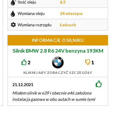
Ilość oleju
6.5
Wymiana oleju
24 miesiące
Wymiana rozrządu
Łańcuch
INFORMACJE O SILNIKU
Silnik BMW 2.8 R6 24V benzyna 193KM
M52B28
2
1
KLIKNIJ ABY ZOBACZYĆ SZCZEGÓŁY
21.12.2021
15.02.2021
Miałem silnik w e39 i obecnie e46 założona
Według mnie siln
instalacja gazowa w obu autach w sumie tymi
mówią stara szko
egzemplarzami zrobione około 80…
bez żadnych pro