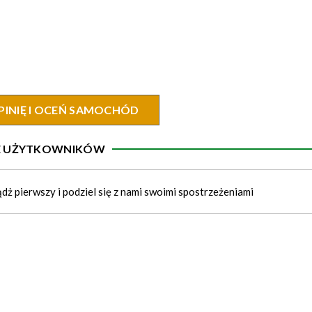
PINIĘ I OCEŃ SAMOCHÓD
IE UŻYTKOWNIKÓW
ądż pierwszy i podziel się z nami swoimi spostrzeżeniami