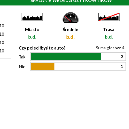
SPALANIE WEDŁUG UŻYTKOWNIKÓW
)
10
Miasto
Średnie
Trasa
10
b.d.
b.d.
b.d.
10
Czy poleciłbyś to auto?
Suma głosów:
4
10
3
Tak
1
Nie