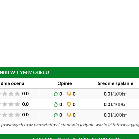
ILNIKI W TYM MODELU
ednia ocena
Opinie
Średnie spalanie
0.0
0
0
0.0
l/100km
0.0
0
0
0.0
l/100km
0.0
0
0
0.0
l/100km
ów prasowych oraz warsztatów i stanowią jedynie wartość informacyjną