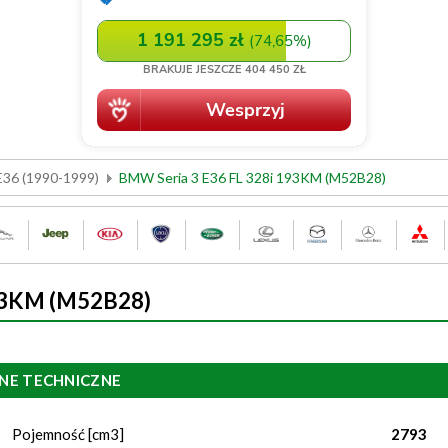
E36 (1990-1999)
BMW Seria 3 E36 FL 328i 193KM (M52B28)
193KM (M52B28)
NE TECHNICZNE
Pojemność [cm3]
2793