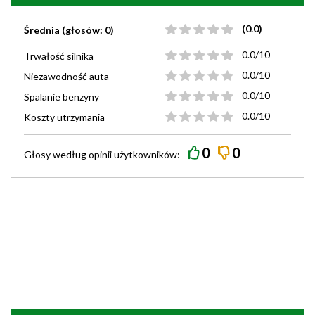
(0.0)
Średnia (głosów: 0)
0.0/10
Trwałość silnika
0.0/10
Niezawodność auta
0.0/10
Spalanie benzyny
0.0/10
Koszty utrzymania
0
0
Głosy według
opinii
użytkowników: