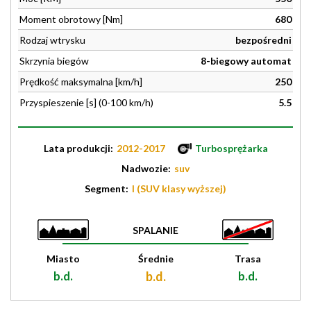
Moment obrotowy [Nm]
680
Rodzaj wtrysku
bezpośredni
Skrzynia biegów
8-biegowy automat
Prędkość maksymalna [km/h]
250
Przyspieszenie [s] (0-100 km/h)
5.5
Lata produkcji:
2012-2017
Turbosprężarka
Nadwozie:
suv
Segment:
I (SUV klasy wyższej)
SPALANIE
Miasto
Średnie
Trasa
b.d.
b.d.
b.d.