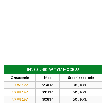
INNE SILNIKI W TYM MODELU
Oznaczenie
Moc
Średnie spalanie
3.7 V6 12V
214
KM
0.0
l/100km
4.7 V8 16V
231
KM
0.0
l/100km
4.7 V8 16V
303
KM
0.0
l/100km