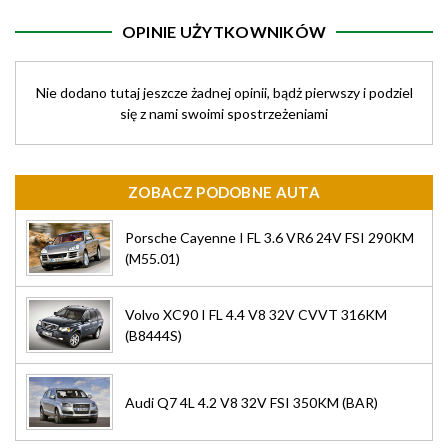
OPINIE UŻYTKOWNIKÓW
Nie dodano tutaj jeszcze żadnej opinii, bądż pierwszy i podziel
się z nami swoimi spostrzeżeniami
ZOBACZ PODOBNE AUTA
Porsche Cayenne I FL 3.6 VR6 24V FSI 290KM
(M55.01)
Volvo XC90 I FL 4.4 V8 32V CVVT 316KM
(B8444S)
Audi Q7 4L 4.2 V8 32V FSI 350KM (BAR)