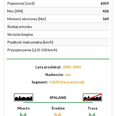
Pojemność [cm3]
6059
Moc [KM]
426
Moment obrotowy [Nm]
569
Rodzaj wtrysku
Skrzynia biegów
Prędkość maksymalna [km/h]
Przyspieszenie [s] (0-100 km/h)
Lata produkcji:
2005-2010
Nadwozie:
suv
Segment:
I (SUV klasy wyższej)
SPALANIE
Miasto
Średnie
Trasa
b.d.
b.d.
b.d.