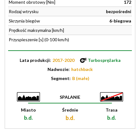
Moment obrotowy [Nm]
172
Rodzaj wtrysku
bezpośredni
Skrzynia biegów
6-biegowa
Prędkość maksymalna [km/h]
Przyspieszenie [s] (0-100 km/h)
Lata produkcji:
2017-2020
Turbosprężarka
Nadwozie:
hatchback
Segment:
B (małe)
SPALANIE
Miasto
Średnie
Trasa
b.d.
b.d.
b.d.