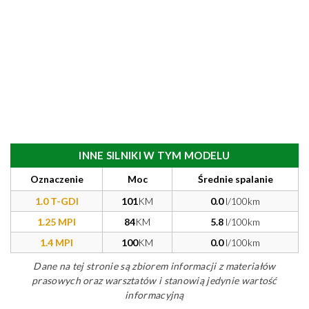
INNE SILNIKI W TYM MODELU
Oznaczenie
Moc
Średnie spalanie
1.0 T-GDI
101
KM
0.0
l/100km
1.25 MPI
84
KM
5.8
l/100km
1.4 MPI
100
KM
0.0
l/100km
Dane na tej stronie są zbiorem informacji z materiałów
prasowych oraz warsztatów i stanowią jedynie wartość
informacyjną