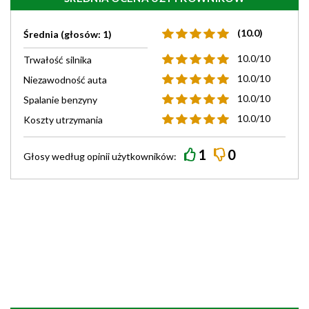
(10.0)
Średnia (głosów: 1)
10.0/10
Trwałość silnika
10.0/10
Niezawodność auta
10.0/10
Spalanie benzyny
10.0/10
Koszty utrzymania
1
0
Głosy według
opinii
użytkowników: