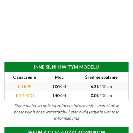
INNE SILNIKI W TYM MODELU
Oznaczenie
Moc
Średnie spalanie
1.4 MPI
100
KM
6.3
l/100km
1.4 T-GDI
140
KM
0.0
l/100km
Dane na tej stronie są zbiorem informacji z materiałów
prasowych oraz warsztatów i stanowią jedynie wartość
informacyjną
ŚREDNIA OCENA UŻYTKOWNIKÓW