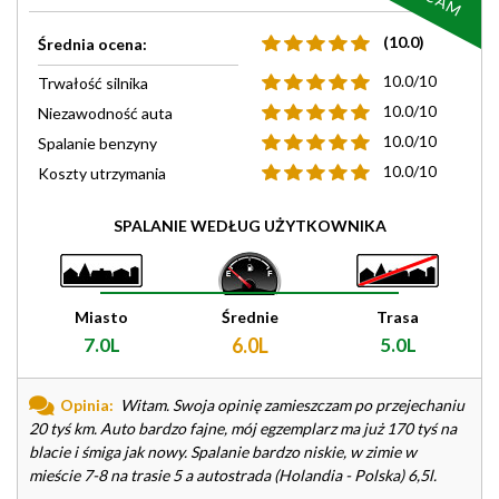
(10.0)
Średnia ocena:
10.0/10
Trwałość silnika
10.0/10
Niezawodność auta
10.0/10
Spalanie benzyny
10.0/10
Koszty utrzymania
SPALANIE WEDŁUG UŻYTKOWNIKA
Miasto
Średnie
Trasa
7.0L
6.0L
5.0L
Opinia:
Witam. Swoja opinię zamieszczam po przejechaniu
20 tyś km. Auto bardzo fajne, mój egzemplarz ma już 170 tyś na
blacie i śmiga jak nowy. Spalanie bardzo niskie, w zimie w
mieście 7-8 na trasie 5 a autostrada (Holandia - Polska) 6,5l.