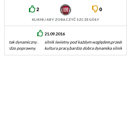
2
0
KLIKNIJ ABY ZOBACZYĆ SZCZEGÓŁY
21.09.2016
silnik świetny pod każdym względem,przede wszystkim wysoka
kultura pracy,bardzo dobra dynamika silnika na każdym
biegu,spalanie na poziomie 6-7 l przy…