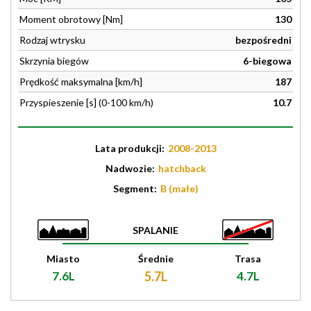
Moment obrotowy [Nm]
130
Rodzaj wtrysku
bezpośredni
Skrzynia biegów
6-biegowa
Prędkość maksymalna [km/h]
187
Przyspieszenie [s] (0-100 km/h)
10.7
Lata produkcji:
2008-2013
Nadwozie:
hatchback
Segment:
B (małe)
SPALANIE
Miasto
Średnie
Trasa
7.6L
5.7L
4.7L