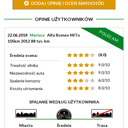
DODAJ OPINIĘ I OCEŃ SAMOCHÓD
OPINIE UŻYTKOWNIKÓW
POLECAM
22.06.2018
Mariusz
Alfa Romeo MiTo
105km 2012 88 tys. km
(8.0)
Średnia ocena:
9.0/10
Trwałość silnika
9.0/10
Niezawodność auta
6.0/10
Spalanie benzyny
8.0/10
Koszty utrzymania
SPALANIE WEDŁUG UŻYTKOWNIKA
Miasto
Średnie
Trasa