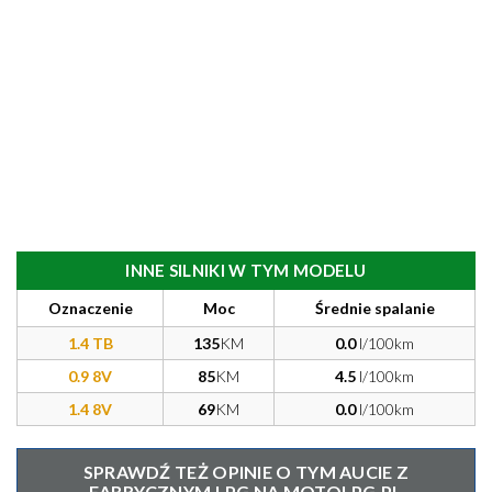
INNE SILNIKI W TYM MODELU
Oznaczenie
Moc
Średnie spalanie
1.4 TB
135
KM
0.0
l/100km
0.9 8V
85
KM
4.5
l/100km
1.4 8V
69
KM
0.0
l/100km
SPRAWDŹ TEŻ OPINIE O TYM AUCIE Z
FABRYCZNYM LPG NA MOTOLPG.PL