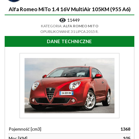
Alfa Romeo MiTo 1.4 16V MultiAir 105KM (955 A6)
11449
KATEGORIA:
ALFA ROMEO MITO
OPUBLIKOWANE 31 LIPCA 2015 R.
DANE TECHNICZNE
Pojemność [cm3]
1368
Moc [KM]
105