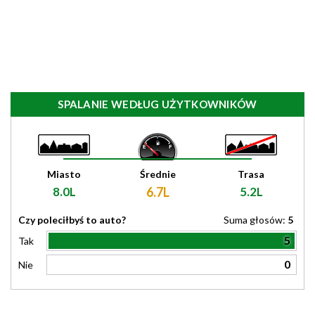
SPALANIE WEDŁUG UŻYTKOWNIKÓW
Miasto
Średnie
Trasa
8.0L
6.7L
5.2L
Czy poleciłbyś to auto?
Suma głosów:
5
5
Tak
0
Nie