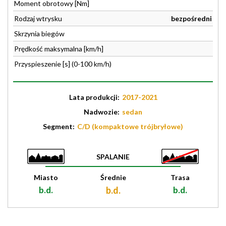
Moment obrotowy [Nm]
Rodzaj wtrysku
bezpośredni
Skrzynia biegów
Prędkość maksymalna [km/h]
Przyspieszenie [s] (0-100 km/h)
Lata produkcji:
2017-2021
Nadwozie:
sedan
Segment:
C/D (kompaktowe trójbryłowe)
SPALANIE
Miasto
Średnie
Trasa
b.d.
b.d.
b.d.