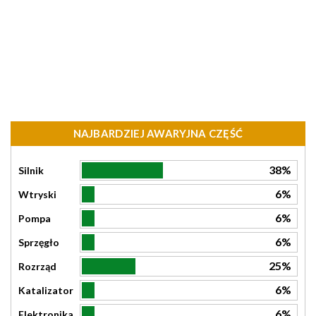
NAJBARDZIEJ AWARYJNA CZĘŚĆ
38%
Silnik
6%
Wtryski
6%
Pompa
6%
Sprzęgło
25%
Rozrząd
6%
Katalizator
6%
Elektronika