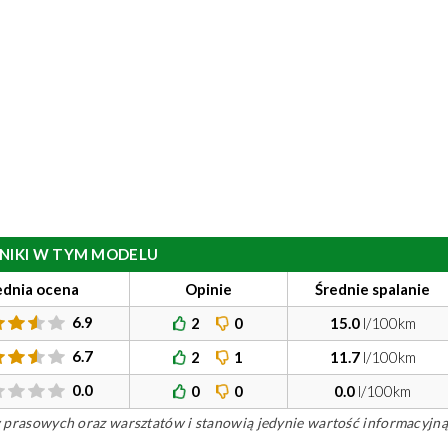
ILNIKI W TYM MODELU
ednia ocena
Opinie
Średnie spalanie
6.9
2
0
15.0
l/100km
6.7
2
1
11.7
l/100km
0.0
0
0
0.0
l/100km
ów prasowych oraz warsztatów i stanowią jedynie wartość informacyjną