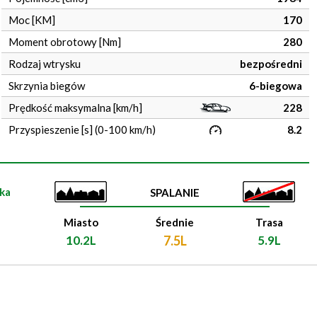
Moc [KM]
170
Moment obrotowy [Nm]
280
Rodzaj wtrysku
bezpośredni
Skrzynia biegów
6-biegowa
Prędkość maksymalna [km/h]
228
Przyspieszenie [s] (0-100 km/h)
8.2
ka
SPALANIE
Miasto
Średnie
Trasa
10.2L
7.5L
5.9L