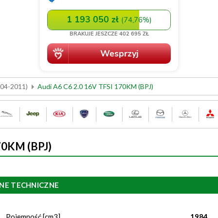
004-2011)
Audi A6 C6 2.0 16V TFSI 170KM (BPJ)
70KM (BPJ)
NE TECHNICZNE
Pojemność [cm3]
1984