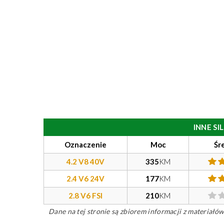
INNE S
Oznaczenie
Moc
Śr
4.2 V8 40V
335
KM
2.4 V6 24V
177
KM
2.8 V6 FSI
210
KM
Dane na tej stronie są zbiorem informacji z materiał