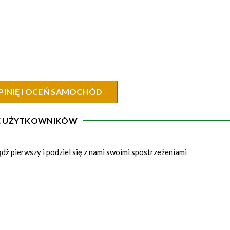
PINIĘ I OCEŃ SAMOCHÓD
IE UŻYTKOWNIKÓW
ądż pierwszy i podziel się z nami swoimi spostrzeżeniami