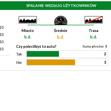
SPALANIE WEDŁUG UŻYTKOWNIKÓW
)
10
Miasto
Średnie
Trasa
10
b.d.
b.d.
b.d.
10
Czy poleciłbyś to auto?
Suma głosów:
5
10
2
Tak
3
Nie