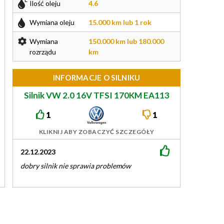
Ilość oleju
4.6
Wymiana oleju
15.000 km lub 1 rok
Wymiana
150.000 km lub 180.000
rozrządu
km
INFORMACJE O SILNIKU
Silnik VW 2.0 16V TFSI 170KM EA113
1
1
KLIKNIJ ABY ZOBACZYĆ SZCZEGÓŁY
22.12.2023
30.08.2020
dobry silnik nie sprawia problemów
Przy 220000 tys
pompy oleju co s
w silniku. Zrob