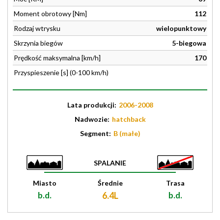
Moment obrotowy [Nm]
112
Rodzaj wtrysku
wielopunktowy
Skrzynia biegów
5-biegowa
Prędkość maksymalna [km/h]
170
Przyspieszenie [s] (0-100 km/h)
Lata produkcji:
2006-2008
Nadwozie:
hatchback
Segment:
B (małe)
SPALANIE
Miasto
Średnie
Trasa
b.d.
6.4L
b.d.