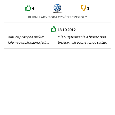
4
1
KLIKNIJ ABY ZOBACZYĆ SZCZEGÓŁY
13.10.2019
9 lat uzytkowania a biorac pod uwage wiek auta 15 lat - 250
tysiecy nakrecone , choc sadze ze spokojnie…