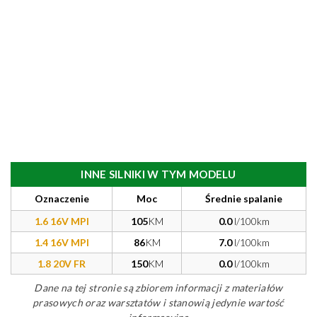
INNE SILNIKI W TYM MODELU
Oznaczenie
Moc
Średnie spalanie
1.6 16V MPI
105
KM
0.0
l/100km
1.4 16V MPI
86
KM
7.0
l/100km
1.8 20V FR
150
KM
0.0
l/100km
Dane na tej stronie są zbiorem informacji z materiałów
prasowych oraz warsztatów i stanowią jedynie wartość