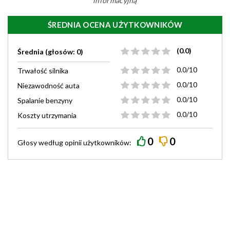
informacyjną
ŚREDNIA OCENA UŻYTKOWNIKÓW
(0.0)
Średnia (głosów: 0)
0.0/10
Trwałość silnika
0.0/10
Niezawodność auta
0.0/10
Spalanie benzyny
0.0/10
Koszty utrzymania
0
0
Głosy według
opinii
użytkowników: