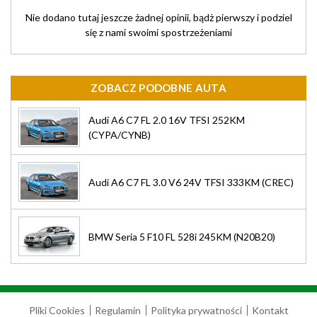
Nie dodano tutaj jeszcze żadnej opinii, bądż pierwszy i podziel
się z nami swoimi spostrzeżeniami
ZOBACZ PODOBNE AUTA
Audi A6 C7 FL 2.0 16V TFSI 252KM
(CYPA/CYNB)
Audi A6 C7 FL 3.0 V6 24V TFSI 333KM (CREC)
BMW Seria 5 F10 FL 528i 245KM (N20B20)
Pliki Cookies
Regulamin
Polityka prywatności
Kontakt