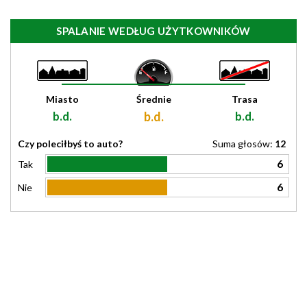
SPALANIE WEDŁUG UŻYTKOWNIKÓW
Miasto
Średnie
Trasa
b.d.
b.d.
b.d.
Czy poleciłbyś to auto?
Suma głosów:
12
6
Tak
6
Nie