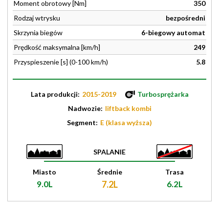
Moment obrotowy [Nm]
350
Rodzaj wtrysku
bezpośredni
Skrzynia biegów
6-biegowy automat
Prędkość maksymalna [km/h]
249
Przyspieszenie [s] (0-100 km/h)
5.8
Lata produkcji:
2015-2019
Turbosprężarka
Nadwozie:
liftback kombi
Segment:
E (klasa wyższa)
SPALANIE
Miasto
Średnie
Trasa
9.0L
7.2L
6.2L