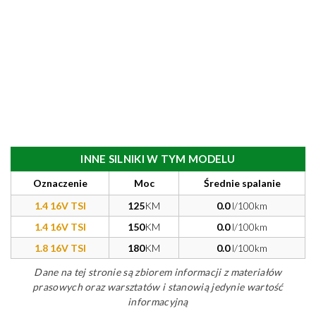
INNE SILNIKI W TYM MODELU
Oznaczenie
Moc
Średnie spalanie
1.4 16V TSI
125
KM
0.0
l/100km
1.4 16V TSI
150
KM
0.0
l/100km
1.8 16V TSI
180
KM
0.0
l/100km
Dane na tej stronie są zbiorem informacji z materiałów
prasowych oraz warsztatów i stanowią jedynie wartość
informacyjną