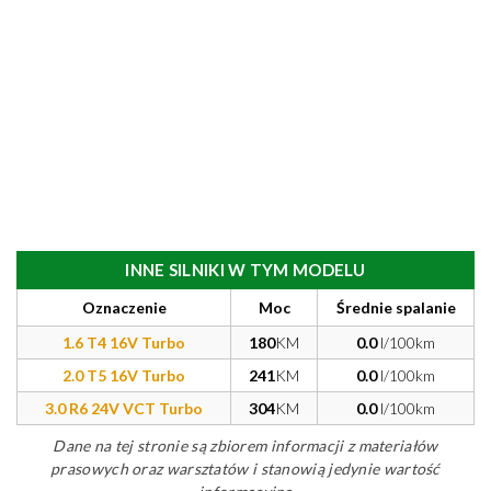
INNE SILNIKI W TYM MODELU
Oznaczenie
Moc
Średnie spalanie
1.6 T4 16V Turbo
180
KM
0.0
l/100km
2.0 T5 16V Turbo
241
KM
0.0
l/100km
3.0 R6 24V VCT Turbo
304
KM
0.0
l/100km
Dane na tej stronie są zbiorem informacji z materiałów
prasowych oraz warsztatów i stanowią jedynie wartość