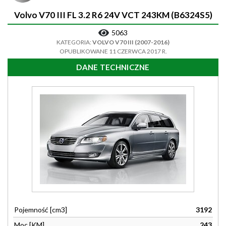
Volvo V70 III FL 3.2 R6 24V VCT 243KM (B6324S5)
5063
KATEGORIA:
VOLVO V70 III (2007-2016)
OPUBLIKOWANE 11 CZERWCA 2017 R.
DANE TECHNICZNE
Pojemność [cm3]
3192
Moc [KM]
243