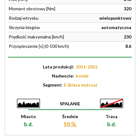
Moment obrotowy [Nm]
320
Rodzaj wtrysku
wielopunktowy
Skrzynia biegów
automatyczna
Prędkość maksymalna [km/h]
230
Przyspieszenie [s] (0-100 km/h)
8.6
Lata produkcji:
2011-2015
Nadwozie:
kombi
Segment:
E (klasa wyższa)
SPALANIE
Miasto
Średnie
Trasa
b.d.
10.5L
b.d.