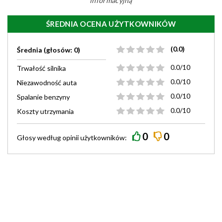
informacyjną
ŚREDNIA OCENA UŻYTKOWNIKÓW
(0.0)
Średnia (głosów: 0)
0.0/10
Trwałość silnika
0.0/10
Niezawodność auta
0.0/10
Spalanie benzyny
0.0/10
Koszty utrzymania
0
0
Głosy według
opinii
użytkowników: