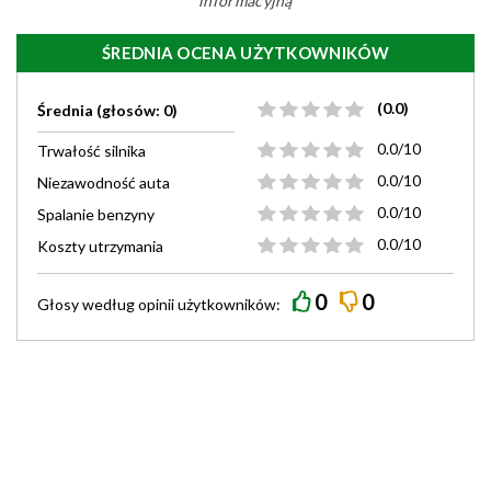
informacyjną
ŚREDNIA OCENA UŻYTKOWNIKÓW
(0.0)
Średnia (głosów: 0)
0.0/10
Trwałość silnika
0.0/10
Niezawodność auta
0.0/10
Spalanie benzyny
0.0/10
Koszty utrzymania
0
0
Głosy według
opinii
użytkowników: