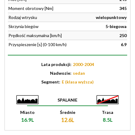
Moment obrotowy [Nm]
345
Rodzaj wtrysku
wielopunktowy
Skrzynia biegów
5-biegowa
Prędkość maksymalna [km/h]
250
Przyspieszenie [s] (0-100 km/h)
6.9
Lata produkcji:
2000-2004
Nadwozie:
sedan
Segment:
E (klasa wyższa)
SPALANIE
Miasto
Średnie
Trasa
16.9L
12.6L
8.5L