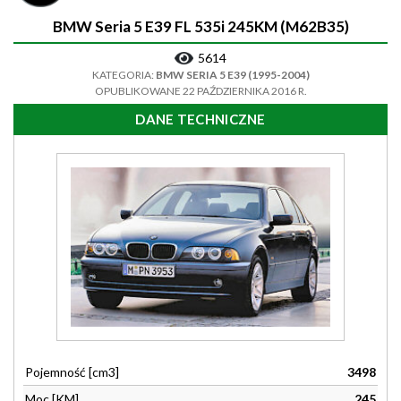
BMW Seria 5 E39 FL 535i 245KM (M62B35)
5614
KATEGORIA:
BMW SERIA 5 E39 (1995-2004)
OPUBLIKOWANE 22 PAŹDZIERNIKA 2016 R.
DANE TECHNICZNE
Pojemność [cm3]
3498
Moc [KM]
245