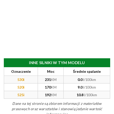
INNE SILNIKI W TYM MODELU
Oznaczenie
Moc
Średnie spalanie
530i
231
KM
0.0
l/100km
520i
170
KM
9.0
l/100km
525i
192
KM
10.8
l/100km
Dane na tej stronie są zbiorem informacji z materiałów
prasowych oraz warsztatów i stanowią jedynie wartość