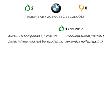
2
0
KLIKNIJ ABY ZOBACZYĆ SZCZEGÓŁY
17.11.2017
Zrobiłem autem już 130 tys km większosść trasa bo tam się
sprawdza najlepiej,silnik pięknie pracuje jest dynamiczny i
dosyć agresywny…