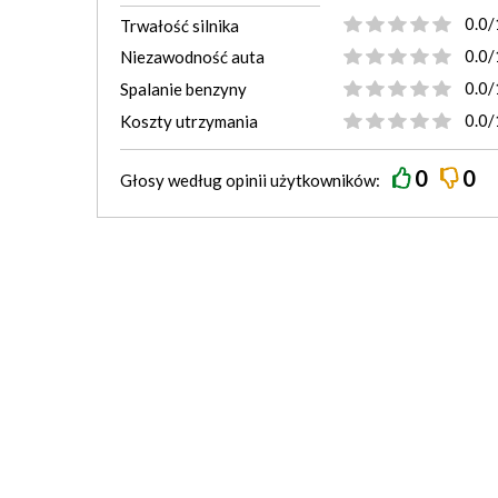
0.0/
Trwałość silnika
0.0/
Niezawodność auta
0.0/
Spalanie benzyny
0.0/
Koszty utrzymania
0
0
Głosy według
opinii
użytkowników: