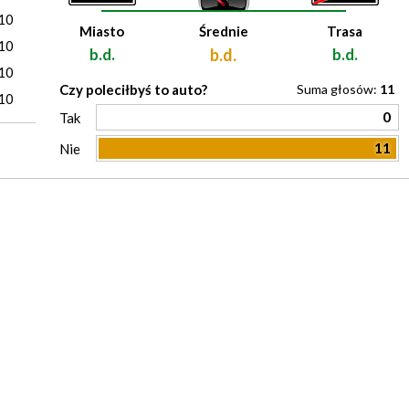
10
Miasto
Średnie
Trasa
10
b.d.
b.d.
b.d.
10
Czy poleciłbyś to auto?
Suma głosów:
11
10
0
Tak
11
Nie