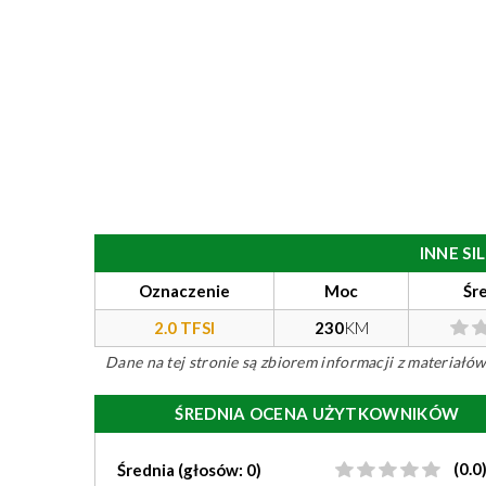
INNE S
Oznaczenie
Moc
Śr
2.0 TFSI
230
KM
Dane na tej stronie są zbiorem informacji z materiał
ŚREDNIA OCENA UŻYTKOWNIKÓW
(0.0
Średnia (głosów: 0)