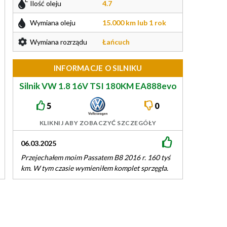
Ilość oleju
4.7
Wymiana oleju
15.000 km lub 1 rok
Wymiana rozrządu
Łańcuch
INFORMACJE O SILNIKU
Silnik VW 1.8 16V TSI 180KM EA888evo
CJS
5
0
KLIKNIJ ABY ZOBACZYĆ SZCZEGÓŁY
06.03.2025
20.01.2024
Przejechałem moim Passatem B8 2016 r. 160 tyś
Silnik dobrej tr
km. W tym czasie wymieniłem komplet sprzęgła.
rzadziej niż co 
Poza tym co 10 tyś…
w tym czasie trz