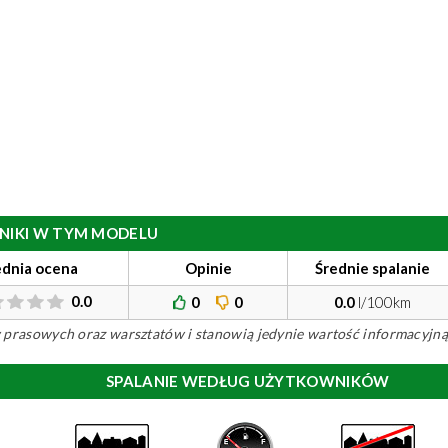
ILNIKI W TYM MODELU
ednia ocena
Opinie
Średnie spalanie
0.0
0
0
0.0
l/100km
ów prasowych oraz warsztatów i stanowią jedynie wartość informacyjną
SPALANIE WEDŁUG UŻYTKOWNIKÓW
)