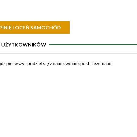
PINIĘ I OCEŃ SAMOCHÓD
IE UŻYTKOWNIKÓW
ądż pierwszy i podziel się z nami swoimi spostrzeżeniami