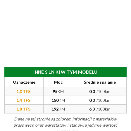
INNE SILNIKI W TYM MODELU
Oznaczenie
Moc
Średnie spalanie
1.0 TFSI
95
KM
0.0
l/100km
1.4 TFSI
150
KM
0.0
l/100km
1.8 TFSI
192
KM
6.3
l/100km
Dane na tej stronie są zbiorem informacji z materiałów
prasowych oraz warsztatów i stanowią jedynie wartość