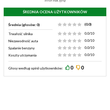
informacyjną
ŚREDNIA OCENA UŻYTKOWNIKÓW
(0.0)
Średnia (głosów: 0)
0.0/10
Trwałość silnika
0.0/10
Niezawodność auta
0.0/10
Spalanie benzyny
0.0/10
Koszty utrzymania
0
0
Głosy według
opinii
użytkowników: