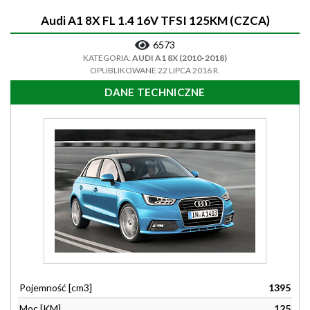
Audi A1 8X FL 1.4 16V TFSI 125KM (CZCA)
6573
KATEGORIA:
AUDI A1 8X (2010-2018)
OPUBLIKOWANE 22 LIPCA 2016 R.
DANE TECHNICZNE
Pojemność [cm3]
1395
Moc [KM]
125