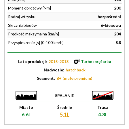
Moment obrotowy [Nm]
200
Rodzaj wtrysku
bezpośredni
Skrzynia biegów
6-biegowa
Prędkość maksymalna [km/h]
204
Przyspieszenie [s] (0-100 km/h)
8.8
Lata produkcji:
2015-2018
Turbosprężarka
Nadwozie:
hatchback
Segment:
B+ (małe premium)
SPALANIE
Miasto
Średnie
Trasa
6.6L
5.1L
4.3L