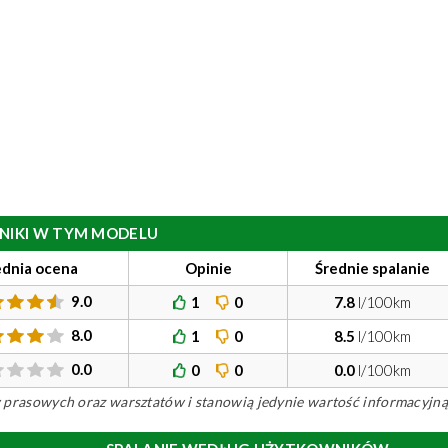
ILNIKI W TYM MODELU
ednia ocena
Opinie
Średnie spalanie
9.0
1
0
7.8
l/100km
8.0
1
0
8.5
l/100km
0.0
0
0
0.0
l/100km
ów prasowych oraz warsztatów i stanowią jedynie wartość informacyjną