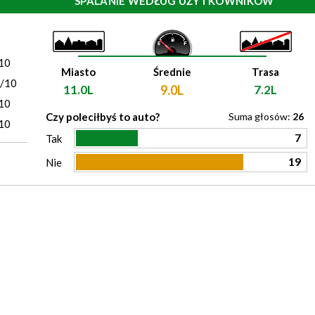
SPALANIE WEDŁUG UŻYTKOWNIKÓW
)
10
Miasto
Średnie
Trasa
0/10
11.0L
9.0L
7.2L
10
Czy poleciłbyś to auto?
Suma głosów:
26
10
7
Tak
19
Nie