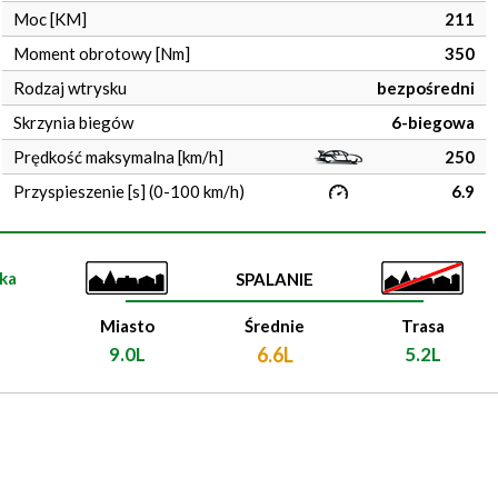
Moc [KM]
211
Moment obrotowy [Nm]
350
Rodzaj wtrysku
bezpośredni
Skrzynia biegów
6-biegowa
Prędkość maksymalna [km/h]
250
Przyspieszenie [s] (0-100 km/h)
6.9
ka
SPALANIE
Miasto
Średnie
Trasa
9.0L
6.6L
5.2L