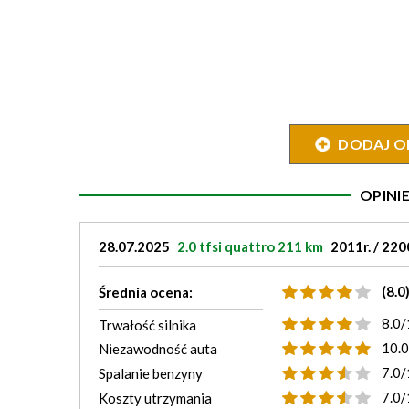
DODAJ O
OPIN
28.07.2025
2.0 tfsi quattro 211 km
2011r. / 22
(8.0
Średnia ocena:
8.0/
Trwałość silnika
10.
Niezawodność auta
7.0/
Spalanie benzyny
7.0/
Koszty utrzymania