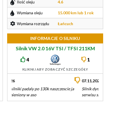
Ilość oleju
4.6
Wymiana oleju
15.000 km lub 1 rok
Wymiana rozrządu
Łańcuch
INFORMACJE O SILNIKU
Silnik VW 2.0 16V TSI / TFSI 211KM
EA888
4
1
KLIKNIJ ABY ZOBACZYĆ SZCZEGÓŁY
07.11.2024
Silnik dynamiczny, dobrze się zbiera, koszty
serwisu są ok jak na Audi, ale niestety wada
olejowa występuje w tych silnikach…