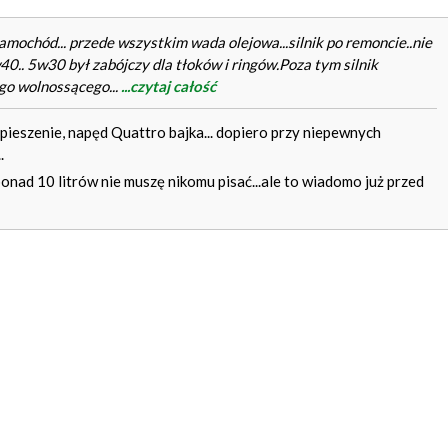
mochód... przede wszystkim wada olejowa...silnik po remoncie..nie
40.. 5w30 był zabójczy dla tłoków i ringów.Poza tym silnik
ego wolnossącego...
...czytaj całość
ieszenie, napęd Quattro bajka... dopiero przy niepewnych
.
ponad 10 litrów nie muszę nikomu pisać...ale to wiadomo już przed