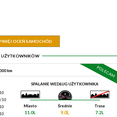
PINIĘ I OCEŃ SAMOCHÓD
IE UŻYTKOWNIKÓW
POLECAM
0000 km
)
SPALANIE WEDŁUG UŻYTKOWNIKA
10
0/10
Miasto
Średnie
Trasa
10
11.0L
9.0L
7.2L
10