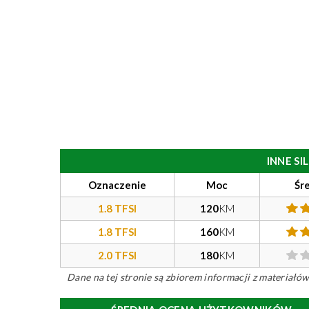
INNE S
Oznaczenie
Moc
Śr
1.8 TFSI
120
KM
1.8 TFSI
160
KM
2.0 TFSI
180
KM
Dane na tej stronie są zbiorem informacji z materiał