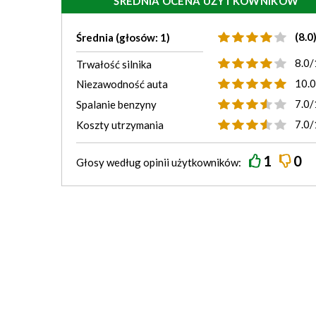
ŚREDNIA OCENA UŻYTKOWNIKÓW
(8.0
Średnia (głosów: 1)
8.0/
Trwałość silnika
10.
Niezawodność auta
7.0/
Spalanie benzyny
7.0/
Koszty utrzymania
1
0
Głosy według
opinii
użytkowników: