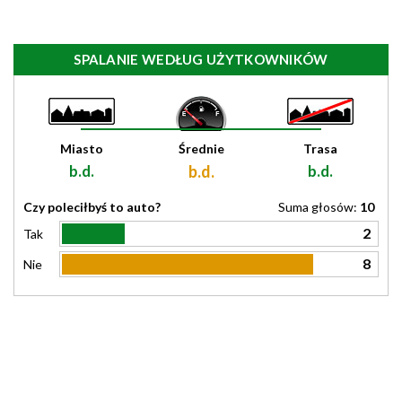
SPALANIE WEDŁUG UŻYTKOWNIKÓW
Miasto
Średnie
Trasa
b.d.
b.d.
b.d.
Czy poleciłbyś to auto?
Suma głosów:
10
2
Tak
8
Nie