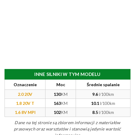
INNE SILNIKI W TYM MODELU
Oznaczenie
Moc
Średnie spalanie
2.0 20V
130
KM
9.6
l/100km
1.8 20V T
163
KM
10.1
l/100km
1.6 8V MPI
102
KM
8.5
l/100km
Dane na tej stronie są zbiorem informacji z materiałów
prasowych oraz warsztatów i stanowią jedynie wartość