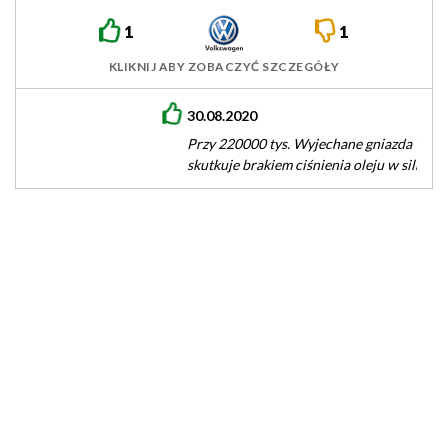
1
1
KLIKNIJ ABY ZOBACZYĆ SZCZEGÓŁY
30.08.2020
Przy 220000 tys. Wyjechane gniazda wałków pompy oleju co
skutkuje brakiem ciśnienia oleju w silniku. Zrobiony modif na
taką pompę…