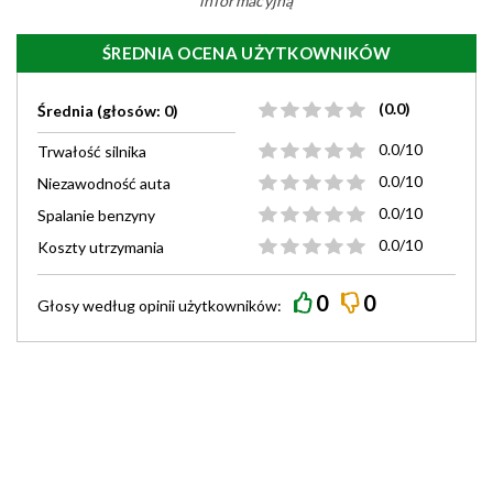
informacyjną
ŚREDNIA OCENA UŻYTKOWNIKÓW
(0.0)
Średnia (głosów: 0)
0.0/10
Trwałość silnika
0.0/10
Niezawodność auta
0.0/10
Spalanie benzyny
0.0/10
Koszty utrzymania
0
0
Głosy według
opinii
użytkowników: