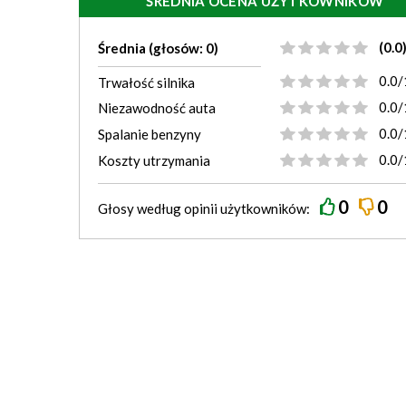
ŚREDNIA OCENA UŻYTKOWNIKÓW
(0.0
Średnia (głosów: 0)
0.0/
Trwałość silnika
0.0/
Niezawodność auta
0.0/
Spalanie benzyny
0.0/
Koszty utrzymania
0
0
Głosy według
opinii
użytkowników: