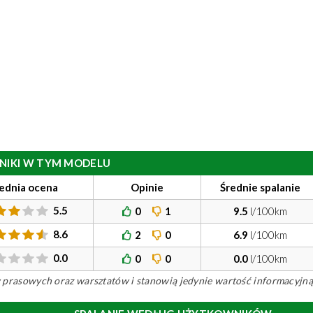
ILNIKI W TYM MODELU
ednia ocena
Opinie
Średnie spalanie
5.5
0
1
9.5
l/100km
8.6
2
0
6.9
l/100km
0.0
0
0
0.0
l/100km
ów prasowych oraz warsztatów i stanowią jedynie wartość informacyjną