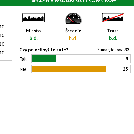
SPALANIE WEDŁUG UŻYTKOWNIKÓW
)
10
Miasto
Średnie
Trasa
10
b.d.
b.d.
b.d.
10
Czy poleciłbyś to auto?
Suma głosów:
33
10
8
Tak
25
Nie