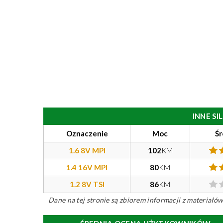
INNE S
Oznaczenie
Moc
Śr
1.6 8V MPI
102
KM
1.4 16V MPI
80
KM
1.2 8V TSI
86
KM
Dane na tej stronie są zbiorem informacji z materiał