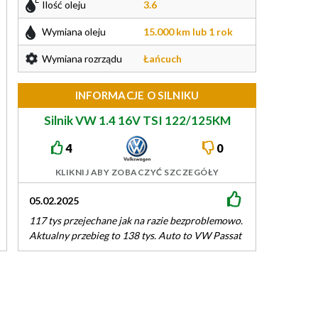
Ilość oleju
3.6
Wymiana oleju
15.000 km lub 1 rok
Wymiana rozrządu
Łańcuch
INFORMACJE O SILNIKU
Silnik VW 1.4 16V TSI 122/125KM
EA111
4
0
KLIKNIJ ABY ZOBACZYĆ SZCZEGÓŁY
05.02.2025
03.05.2024
117 tys przejechane jak na razie bezproblemowo.
Auto posiadam o
Aktualny przebieg to 138 tys. Auto to VW Passat
zrobić to wymien
B7 z 2014r. Spalanie…
gdy długo postał