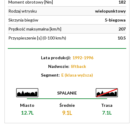
Moment obrotowy [Nm]
182
Rodzaj wtrysku
wielopunktowy
Skrzynia biegów
5-biegowa
Prędkość maksymalna [km/h]
207
Przyspieszenie [s] (0-100 km/h)
10.5
Lata produkcji:
1992-1996
Nadwozie:
liftback
Segment:
E (klasa wyższa)
SPALANIE
Miasto
Średnie
Trasa
12.7L
9.1L
7.1L