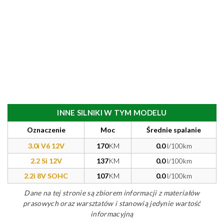
INNE SILNIKI W TYM MODELU
Oznaczenie
Moc
Średnie spalanie
3.0i V6 12V
170
KM
0.0
l/100km
2.2 Si 12V
137
KM
0.0
l/100km
2.2i 8V SOHC
107
KM
0.0
l/100km
Dane na tej stronie są zbiorem informacji z materiałów
prasowych oraz warsztatów i stanowią jedynie wartość
informacyjną