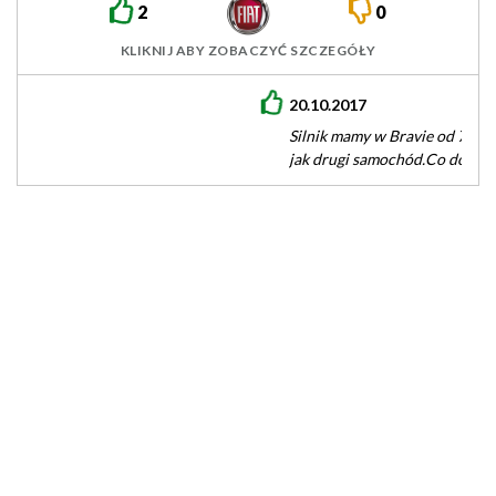
2
0
KLIKNIJ ABY ZOBACZYĆ SZCZEGÓŁY
20.10.2017
Silnik mamy w Bravie od 7 lat zrobione przez nas około 120 tys
jak drugi samochód.Co do usterkowości jest na…