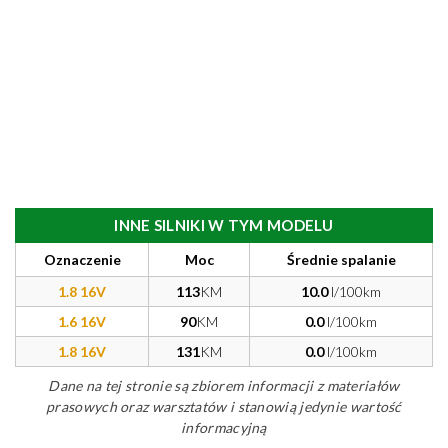
INNE SILNIKI W TYM MODELU
Oznaczenie
Moc
Średnie spalanie
1.8 16V
113
KM
10.0
l/100km
1.6 16V
90
KM
0.0
l/100km
1.8 16V
131
KM
0.0
l/100km
Dane na tej stronie są zbiorem informacji z materiałów
prasowych oraz warsztatów i stanowią jedynie wartość
informacyjną