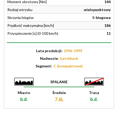
Moment obrotowy [Nm]
144
Rodzaj wtrysku
wielopunktowy
Skrzynia biegów
5-biegowa
Prędkość maksymalna [km/h]
186
Przyspieszenie [s] (0-100 km/h)
11
Lata produkcji:
1996-1999
Nadwozie:
hatchback
Segment:
C (kompaktowe)
SPALANIE
Miasto
Średnie
Trasa
b.d.
7.6L
b.d.