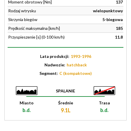
Moment obrotowy [Nm]
137
Rodzaj wtrysku
wielopunktowy
Skrzynia biegów
5-biegowa
Prędkość maksymalna [km/h]
185
Przyspieszenie [s] (0-100 km/h)
11.8
Lata produkcji:
1993-1996
Nadwozie:
hatchback
Segment:
C (kompaktowe)
SPALANIE
Miasto
Średnie
Trasa
b.d.
9.1L
b.d.