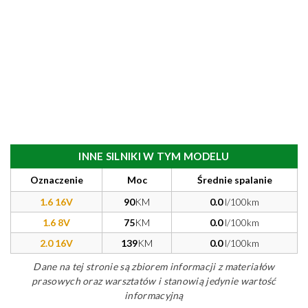
INNE SILNIKI W TYM MODELU
Oznaczenie
Moc
Średnie spalanie
1.6 16V
90
KM
0.0
l/100km
1.6 8V
75
KM
0.0
l/100km
2.0 16V
139
KM
0.0
l/100km
Dane na tej stronie są zbiorem informacji z materiałów
prasowych oraz warsztatów i stanowią jedynie wartość
informacyjną