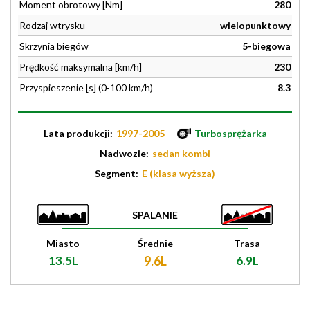
Moment obrotowy [Nm]
280
Rodzaj wtrysku
wielopunktowy
Skrzynia biegów
5-biegowa
Prędkość maksymalna [km/h]
230
Przyspieszenie [s] (0-100 km/h)
8.3
Lata produkcji:
1997-2005
Turbosprężarka
Nadwozie:
sedan kombi
Segment:
E (klasa wyższa)
SPALANIE
Miasto
Średnie
Trasa
13.5L
9.6L
6.9L