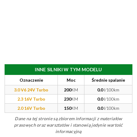
INNE SILNIKI W TYM MODELU
Oznaczenie
Moc
Średnie spalanie
3.0 V6 24V Turbo
200
KM
0.0
l/100km
2.3 16V Turbo
230
KM
0.0
l/100km
2.0 16V Turbo
150
KM
0.0
l/100km
Dane na tej stronie są zbiorem informacji z materiałów
prasowych oraz warsztatów i stanowią jedynie wartość
informacyjną