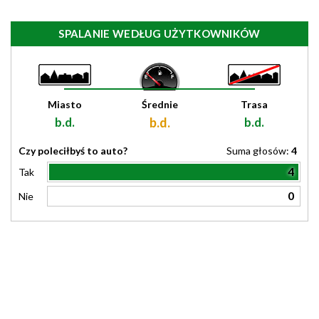
SPALANIE WEDŁUG UŻYTKOWNIKÓW
Miasto
Średnie
Trasa
b.d.
b.d.
b.d.
Czy poleciłbyś to auto?
Suma głosów:
4
4
Tak
0
Nie